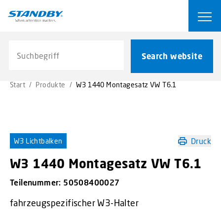
S
k
Ope
i
p
Search website
t
Search website
o
m
Start
/
Produkte
/
W3 1440 Montagesatz VW T6.1
a
i
n
c
o
Druck
W3 Lichtbalken
n
t
W3 1440 Montagesatz VW T6.1
e
Teilenummer:
50508400027
n
t
fahrzeugspezifischer W3-Halter