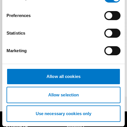
n
s
Preferences
e
n
t
Statistics
S
e
Marketing
l
Lichtbalken
e
c
W3
t
Allow all cookies
mehrfarbiger Hochleistungs-Premium-
i
Lichtbalken
o
n
Allow selection
Use necessary cookies only
Produkte
Support