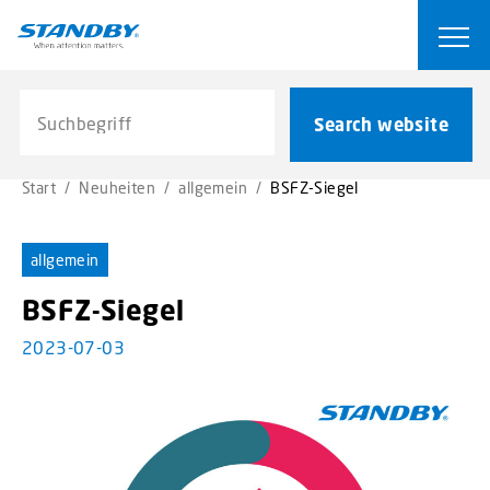
S
k
Ope
i
p
Search website
t
Search website
o
m
Start
/
Neuheiten
/
allgemein
/
BSFZ-Siegel
a
i
n
allgemein
c
o
BSFZ-Siegel
n
2023-07-03
t
e
n
t