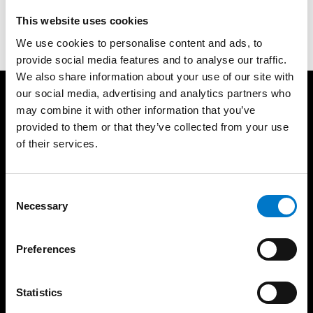
weiter daran arbeiten, unseren Kunden noch
This website uses cookies
individuellere und passendere Lösungen anzubieten.
We use cookies to personalise content and ads, to
provide social media features and to analyse our traffic.
We also share information about your use of our site with
our social media, advertising and analytics partners who
Produkte
Support
may combine it with other information that you’ve
provided to them or that they’ve collected from your use
Lichtbalken
Produktgarantie
of their services.
Rundumwarnleuchten
Produktarchiv
Gerichtete Warnleuchten
FAQ
Sirenenverstärker und
Über uns
C
Lautsprecher
Necessary
o
Die Standby Gruppe
Steuergeräte
n
Vertriebsgebiete
Bedienteile
s
Preferences
Unser Team
Matrix-Displays
e
Zertifikate
Arbeitsleuchten
n
News
t
Statistics
Zubehör
S
Messen