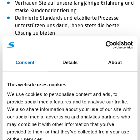
Vertrauen Sie auf unsere langjährige Erfahrung und
starke Kundenorientierung
Definierte Standards und etablierte Prozesse
unterstützen uns darin, Ihnen stets die beste
Lösung zu bieten
Hervorragende Qualität in jedem Arbeitsschritt
Erstklassige Produkteigenschaften untermauert
durch professionelle Serviceleistungen
Consent
Details
About
Profitieren Sie von einer schnellen und
eindeutigen Fehlerdiagnose
Modernste Prüftechnik und digitale
This website uses cookies
Informationssysteme ermöglichen zeitnahe
Ferndiagnostik
We use cookies to personalise content and ads, to
Verbindlich und zuverlässiger Ersatzteilversand
provide social media features and to analyse our traffic.
Persönlich und engagierter Service, wenn nötig
We also share information about your use of our site with
auch vor Ort
our social media, advertising and analytics partners who
Ständige Erreichbarkeit unter unserer Service-
may combine it with other information that you’ve
Nummer:
provided to them or that they’ve collected from your use
+49 2064 60197-80
of their services.