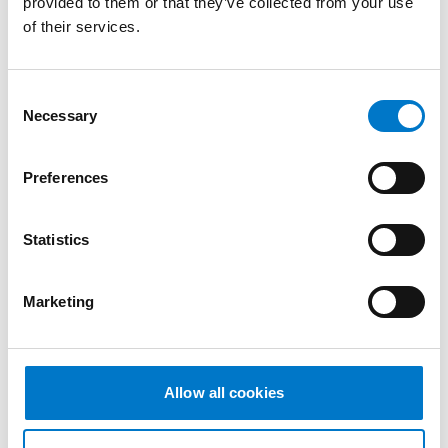
provided to them or that they’ve collected from your use
of their services.
C
Necessary
o
n
s
Preferences
e
W3 Kappe Eckmodul-Tausch
n
t
Statistics
S
e
Marketing
l
e
c
t
Allow all cookies
i
o