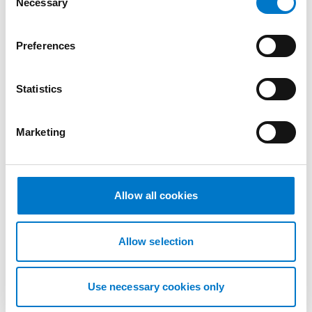
Necessary
o
E-Mail
*
n
s
Preferences
e
n
t
Statistics
Telefonnummer
*
S
e
Marketing
l
e
c
Betreff
*
t
Allow all cookies
i
o
n
Allow selection
Nachricht
*
Use necessary cookies only