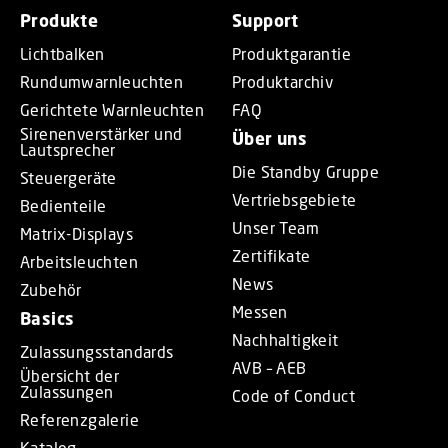
Produkte
Support
Lichtbalken
Produktgarantie
Rundumwarnleuchten
Produktarchiv
Gerichtete Warnleuchten
FAQ
Sirenenverstärker und
Über uns
Lautsprecher
Die Standby Gruppe
Steuergeräte
Vertriebsgebiete
Bedienteile
Unser Team
Matrix-Displays
Zertifikate
Arbeitsleuchten
News
Zubehör
Messen
Basics
Nachhaltigkeit
Zulassungsstandards
AVB – AEB
Übersicht der
Zulassungen
Code of Conduct
Referenzgalerie
Katalog