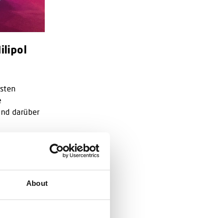
ilipol
esten
e
und darüber
am
lette mit
r wirklich
About
ck in die
 haben.