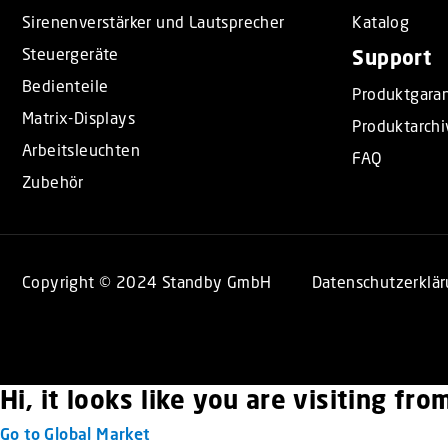
Sirenenverstärker und Lautsprecher
Katalog
Steuergeräte
Support
Bedienteile
Produktgaran
Matrix-Displays
Produktarchi
Arbeitsleuchten
FAQ
Zubehör
Copyright © 2024 Standby GmbH
Datenschutzerklä
Hi, it looks like you are visiting fr
Go to Global Market