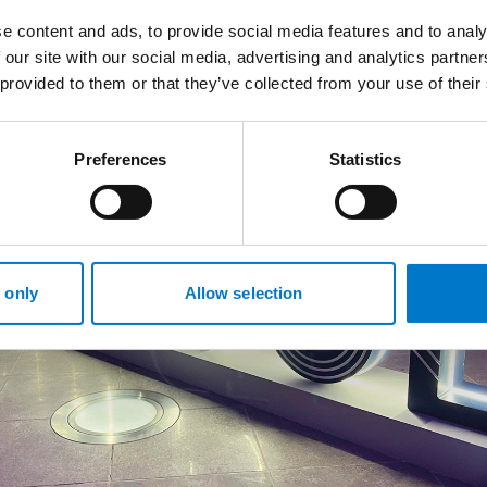
er die nächsten Messen auf dem Laufenden bleiben möchte
e content and ads, to provide social media features and to analy
e Ausstellungen und folgen Sie uns in den sozialen Medien, 
 our site with our social media, advertising and analytics partn
dates und Produktveröffentlichungen zu erhalten. Wir freue
 provided to them or that they’ve collected from your use of their
se Reise gemeinsam fortzusetzen und Sie auf der nächsten V
Preferences
Statistics
 only
Allow selection