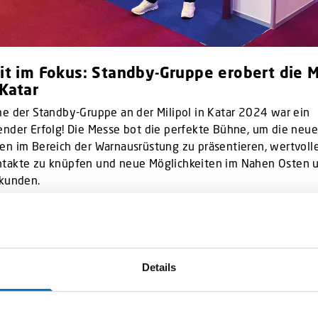
it im Fokus: Standby-Gruppe erobert die M
Katar
e der Standby-Gruppe an der Milipol in Katar 2024 war ein
ender Erfolg! Die Messe bot die perfekte Bühne, um die neu
en im Bereich der Warnausrüstung zu präsentieren, wertvoll
takte zu knüpfen und neue Möglichkeiten im Nahen Osten 
rkunden.
es Dankeschön an alle, die uns besucht und sich mit dem Te
t haben. Wir haben uns sehr gefreut, Ihnen unsere Produktpa
unkt auf Sicherheitslösungen vorzustellen. Ihre Reaktion wa
Details
. Wir hoffen, dass die ausgestellten Innovationen einen Einbli
 Sektors gegeben und das Vertrauen in die Zukunft gestärkt