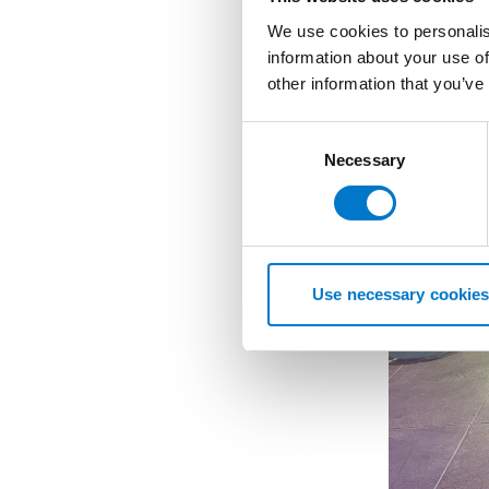
Wenn Sie üb
We use cookies to personalis
Sie die Seit
information about your use of
neuesten Up
other information that you’ve
darauf, die
zu sehen!
C
Necessary
o
n
s
e
n
t
Use necessary cookies
S
e
l
e
c
t
i