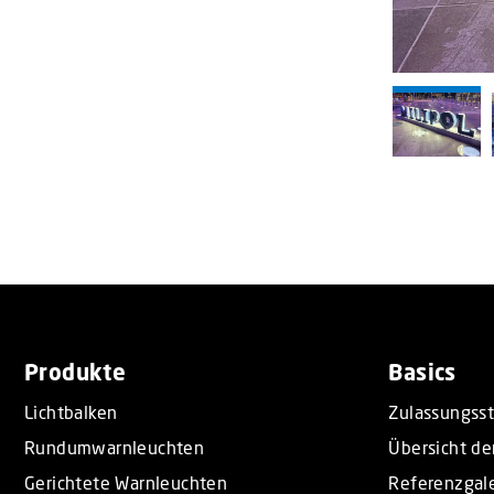
o
n
Produkte
Basics
Lichtbalken
Zulassungss
Rundumwarnleuchten
Übersicht de
Gerichtete Warnleuchten
Referenzgale