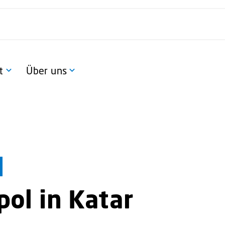
t
Über uns
pol in Katar