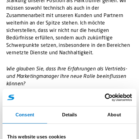
Stärkung unserer Position als Marktführer gehen. Wir
müssen sowohl technisch als auch in der
Zusammenarbeit mit unseren Kunden und Partnern
weiterhin an der Spitze stehen. Ich möchte
sicherstellen, dass wir nicht nur die heutigen
Bedürfnisse erfüllen, sondern auch zukünftige
Schwerpunkte setzen, insbesondere in den Bereichen
vernetzte Dienste und Nachhaltigkeit.
Wie glauben Sie, dass Ihre Erfahrungen als Vertriebs-
und Marketingmanager Ihre neue Rolle beeinflussen
können?
Ich habe dadurch ein gutes Verständnis für unsere
Kunden und die Bedürfnisse des Marktes gewonnen.
Ich bringe Beziehungen und den Wunsch mit,
Lösungen zu finden, die nicht nur funktionieren,
Consent
Details
About
sondern auch die Erwartungen übertreffen. Als CEO
werde ich mich dafür einsetzen, dass die gesamte
Organisation den gleichen starken Fokus auf den
This website uses cookies