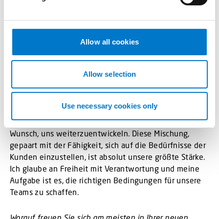
und Krankenwagen sehe ich ein großes Potenzial im
l
Bernsteinmarkt, d. h. Lösungen für Militär, Luftfahrt,
e
Sicherheit und den Bergbau. Wir haben auch gute
c
Möglichkeiten, international zu wachsen, mit der guten
t
Allow all cookies
Unterstützung der Standby Group, die uns die Kraft
i
gibt, neue Märkte zu erschließen.
o
n
Allow selection
Was sehen Sie als die größte Stärke von Standby an?
Zweifellos unsere innovative Unternehmenskultur und
Use necessary cookies only
unser starkes Team. Wir haben kurze
Entscheidungswege, hohe Kompetenz und den
Wunsch, uns weiterzuentwickeln. Diese Mischung,
gepaart mit der Fähigkeit, sich auf die Bedürfnisse der
Kunden einzustellen, ist absolut unsere größte Stärke.
Ich glaube an Freiheit mit Verantwortung und meine
Aufgabe ist es, die richtigen Bedingungen für unsere
Teams zu schaffen.
Worauf freuen Sie sich am meisten in Ihrer neuen