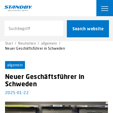
S
k
Ope
i
p
Search website
t
Search website
o
m
Start
/
Neuheiten
/
allgemein
/
a
Neuer Geschäftsführer in Schweden
i
n
c
allgemein
o
Neuer Geschäftsführer in
n
t
Schweden
e
2025-01-22
n
t