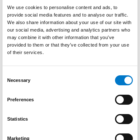
Kundennutzen hat.
We use cookies to personalise content and ads, to
provide social media features and to analyse our traffic.
Wie wollen Sie die Wettbewerbsfähigkeit von Standby
We also share information about your use of our site with
stärken?
our social media, advertising and analytics partners who
Wir müssen in dem, was wir tun, weiterhin die Besten
may combine it with other information that you’ve
sein. Das bedeutet, dass wir unsere beliebten
provided to them or that they’ve collected from your use
Lösungen in den Bereichen Beleuchtung, Beschallung
of their services.
und Steuerung fortsetzen und versuchen werden, in
unserer Rolle als Komplettsystemanbieter zu wachsen,
mit der dann erforderlichen erweiterten Funktionalität
C
und Unterstützung. Darüber hinaus wollen wir
Necessary
o
nachhaltigere Lösungen entwickeln, indem wir
n
beispielsweise die Wiederverwendung von Produkten
s
Preferences
anbieten, um deren Lebensdauer zu verlängern.
e
n
In welchen Marktbereichen sehen Sie die größten
t
Statistics
Entwicklungsmöglichkeiten?
S
Neben unseren Kernbereichen wie Polizei, Feuerwehr
e
Marketing