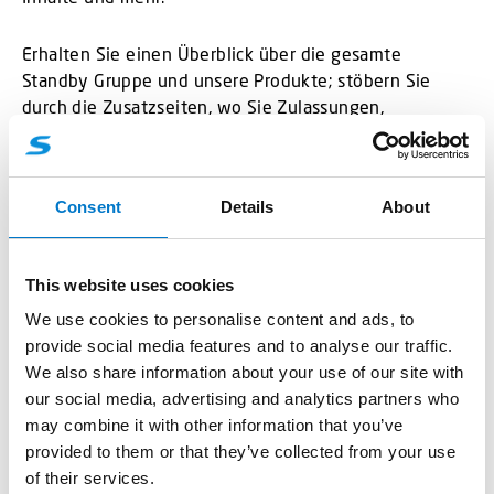
Erhalten Sie einen Überblick über die gesamte
Standby Gruppe und unsere Produkte; stöbern Sie
durch die Zusatzseiten, wo Sie Zulassungen,
Anleitungen und weiterführende Informationen
finden.
Consent
Details
About
Die Seite ist auf allen Plattformen verfügbar und für
diese optimiert, ob PC, Notebook, Tablet oder
Smartphone – wir sind überall für Sie da!
This website uses cookies
We use cookies to personalise content and ads, to
Unsere Internetpräsenz ist ein lebender Auftritt, und
provide social media features and to analyse our traffic.
wir werden selbstverständlich das Angebot und die zu
We also share information about your use of our site with
findenden Informationen weiter für Sie ausbauen,
our social media, advertising and analytics partners who
aktualisieren und ergänzen. Für Anregungen sind wir
may combine it with other information that you’ve
immer offen und werden diese auch beim weiteren
provided to them or that they’ve collected from your use
Ausbau berücksichtigen.
of their services.