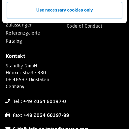
Messen
Basics
Nachhaltigkeit
Use necessary cookies only
Zulassungsstandards
AVB – AEB
Übersicht der
Zulassungen
Code of Conduct
Referenzgalerie
Katalog
Kontakt
Standby GmbH
Hünxer Straße 330
DE 46537 Dinslaken
Germany
Tel.: +49 2064 60197-0
Fax: +49 2064 60197-99
E-Mail: info-de@standbygroup.com