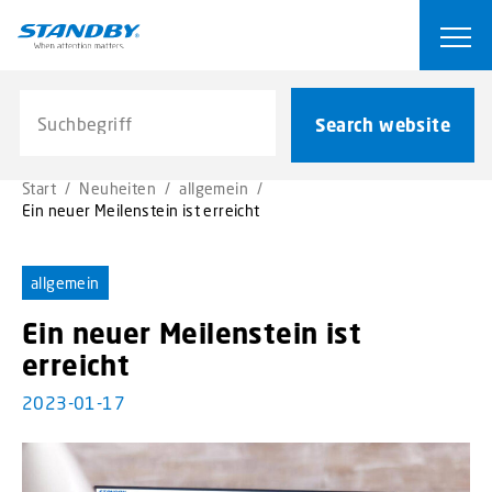
S
k
Ope
i
p
Search website
t
Search website
o
m
Start
/
Neuheiten
/
allgemein
/
a
Ein neuer Meilenstein ist erreicht
i
n
c
allgemein
o
Ein neuer Meilenstein ist
n
t
erreicht
e
2023-01-17
n
t