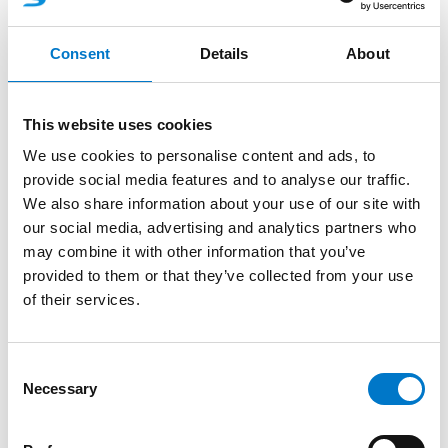
Halterungen ausgestattet, um eine langfristige
Zuverlässigkeit zu gewährleisten. Die Integration der
Consent
Details
About
neuen Technik ist dabei exakt auf die vorhandenen
Fahrzeugstrukturen abgestimmt. Das First Responder
Fahrzeug der Feuerwehr Freudental ist hier nur eins
This website uses cookies
von vielen Beispielen.
We use cookies to personalise content and ads, to
provide social media features and to analyse our traffic.
Wir sind stolz darauf, die Feuerwehr Freudental bei
We also share information about your use of our site with
ihrer wichtigen Arbeit zu unterstützen, und wünschen
our social media, advertising and analytics partners who
allzeit sichere Einsätze. Möchten auch Sie mehr über
may combine it with other information that you’ve
unsere individuellen Lösungen für Einsatzfahrzeuge
provided to them or that they’ve collected from your use
erfahren? Wir beraten Sie gerne! Kontaktieren Sie uns
of their services.
über unser
Kontaktformular
.
C
Necessary
o
n
s