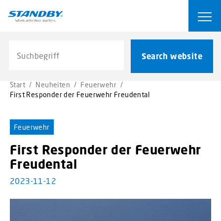
S
k
Ope
i
p
Search website
t
Search website
o
m
Start
/
Neuheiten
/
Feuerwehr
/
a
First Responder der Feuerwehr Freudental
i
n
c
Feuerwehr
o
First Responder der Feuerwehr
n
t
Freudental
e
2023-11-12
n
t