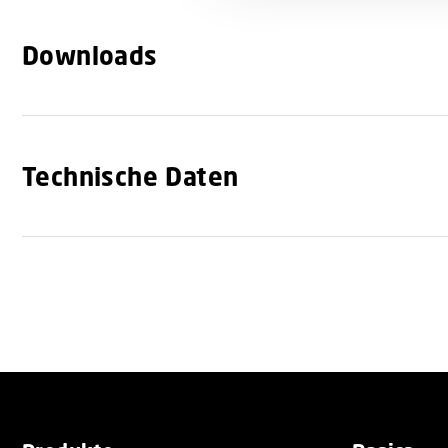
t
i
Downloads
o
n
Technische Daten