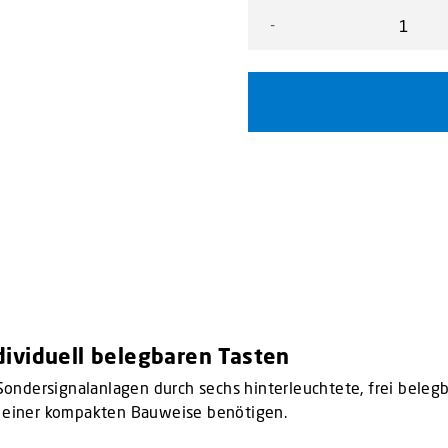
-
BT-2006 Menge
ndividuell belegbaren Tasten
ndersignalanlagen durch sechs hinterleuchtete, frei belegba
ei einer kompakten Bauweise benötigen.