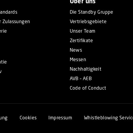
Über uns
tandards
Die Standby Gruppe
r Zulassungen
Vertriebsgebiete
rie
Unser Team
Zertifikate
News
Messen
tie
Nachhaltigkeit
v
AVB – AEB
Code of Conduct
rung
Cookies
Impressum
Whistleblowing Servic