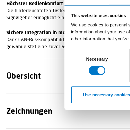
Höchster Bedienkomfort bei Tag und Nacht
Die hinterleuchteten Tasten mit frei wählbaren Farben un
This website uses cookies
Signalgeber ermöglicht eine zusätzliche Funktionsbestäti
We use cookies to personalis
information about your use of
Sichere Integration in moderne Fahrzeugsysteme
other information that you’ve
Dank CAN-Bus-Kompatibilität ist das BT-2006 ideal für F
gewährleistet eine zuverlässige Funktion auch unter an
C
Necessary
o
n
s
Übersicht
e
n
t
Use necessary cookies
S
e
Zeichnungen
l
e
c