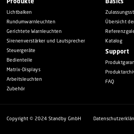
Produkte
Basics
Lichtbalken
Zulassungss
Rundumwarnleuchten
Übersicht de
Gerichtete Warnleuchten
Referenzgale
Sirenenverstärker und Lautsprecher
Katalog
Steuergeräte
Support
Bedienteile
Produktgaran
Matrix-Displays
Produktarchi
Arbeitsleuchten
FAQ
Zubehör
Copyright © 2024 Standby GmbH
Datenschutzerklä