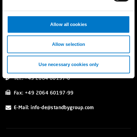
Referenzgalerie
e
Katalog
c
t
Allow all cookies
i
Kontakt
o
Standby GmbH
n
Allow selection
Hünxer Straße 330
DE 46537 Dinslaken
Germany
Use necessary cookies only
Tel.: +49 2064 60197-0
Fax: +49 2064 60197-99
E-Mail: info-de@standbygroup.com