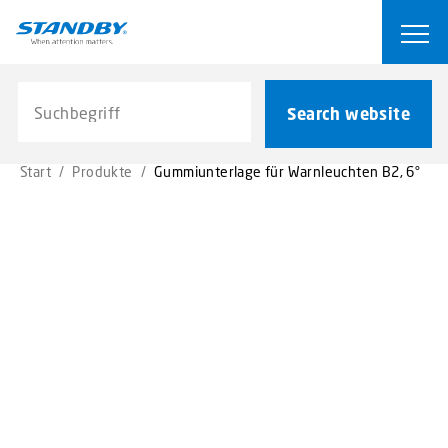
S
k
Ope
i
p
Search website
t
Search website
o
m
Start
/
Produkte
/
Gummiunterlage für Warnleuchten B2, 6°
a
i
n
c
o
n
t
e
n
t