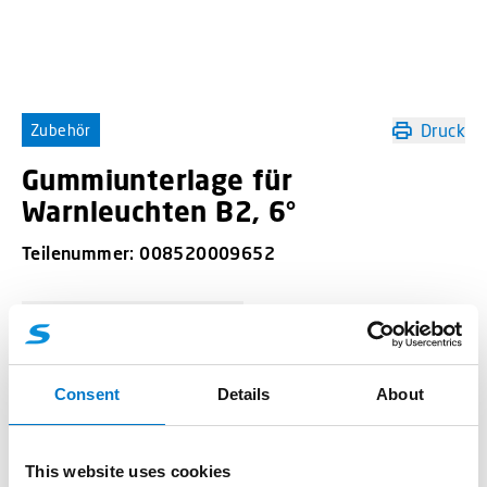
Druck
Zubehör
Gummiunterlage für
Warnleuchten B2, 6°
Teilenummer:
008520009652
-
+
Gummiunterlage für Warnleuchten B2, 6° Menge
Consent
Details
About
Angebotsanfrage
This website uses cookies