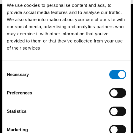
We use cookies to personalise content and ads, to
provide social media features and to analyse our traffic.
Produkte
Support
We also share information about your use of our site with
our social media, advertising and analytics partners who
Lichtbalken
Produktgarantie
may combine it with other information that you’ve
Rundumwarnleuchten
Produktarchiv
provided to them or that they’ve collected from your use
Gerichtete Warnleuchten
FAQ
of their services.
Sirenenverstärker und
Über uns
Lautsprecher
Die Standby Gruppe
Steuergeräte
C
Vertriebsgebiete
Bedienteile
Necessary
o
Unser Team
Matrix-Displays
n
Zertifikate
s
Arbeitsleuchten
Preferences
e
News
Zubehör
n
Messen
Basics
t
Statistics
Nachhaltigkeit
Zulassungsstandards
S
AVB – AEB
Übersicht der
e
Zulassungen
Marketing
Code of Conduct
l