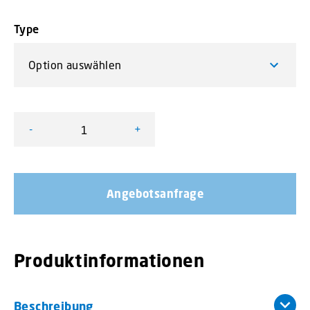
Type
-
+
L52 Frontscheibenblitz Menge
Angebotsanfrage
Produktinformationen
Beschreibung