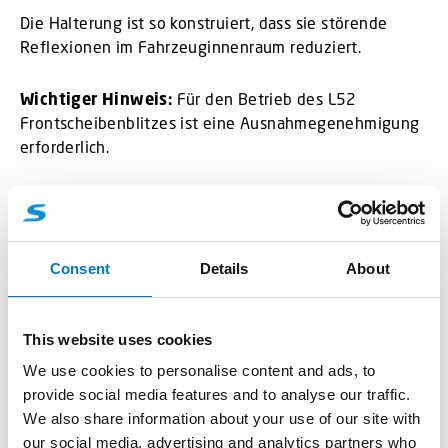
Die Halterung ist so konstruiert, dass sie störende
Reflexionen im Fahrzeuginnenraum reduziert.
Wichtiger Hinweis:
Für den Betrieb des L52
Frontscheibenblitzes ist eine Ausnahmegenehmigung
erforderlich.
Der L52 Frontscheibenblitz kombiniert einfache
Installation mit hoher Effizienz – für maximale
Sichtbarkeit und Sicherheit im Einsatz.
Consent
Details
About
Übersicht
This website uses cookies
We use cookies to personalise content and ads, to
provide social media features and to analyse our traffic.
We also share information about your use of our site with
our social media, advertising and analytics partners who
Technische Daten