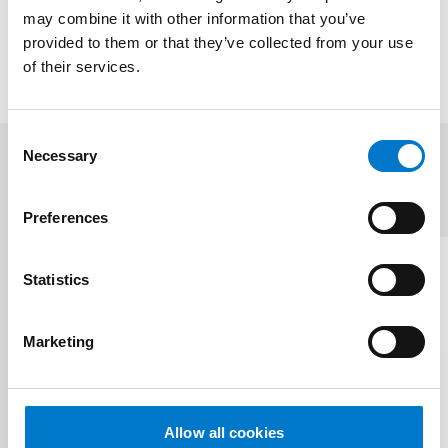
may combine it with other information that you’ve
provided to them or that they’ve collected from your use
of their services.
C
Necessary
o
Ähnliche Produkte
n
(2)
s
Preferences
e
n
t
Statistics
S
e
Marketing
l
e
c
t
Allow all cookies
i