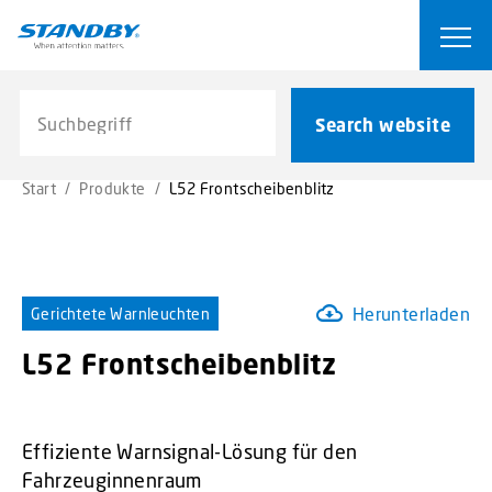
S
k
Ope
i
p
Search website
t
Search website
o
m
Start
/
Produkte
/
L52 Frontscheibenblitz
a
i
n
c
o
Herunterladen
Gerichtete Warnleuchten
n
t
L52 Frontscheibenblitz
e
n
t
Effiziente Warnsignal-Lösung für den
Fahrzeuginnenraum