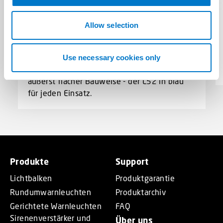
o
n
Allow selection
Gerichtete Warnleuchten
L52 blau
Use necessary cookies only
Beeindruckende Leuchtkraft gepaart mit
äußerst flacher Bauweise - der L52 in blau
für jeden Einsatz.
Produkte
Support
Lichtbalken
Produktgarantie
Rundumwarnleuchten
Produktarchiv
Gerichtete Warnleuchten
FAQ
Sirenenverstärker und
Über uns