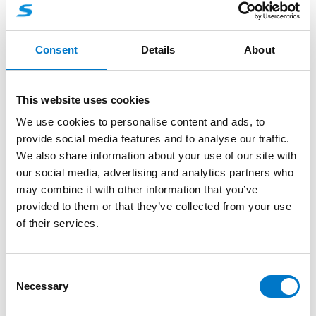
L52 weiß, horizontal
Consent
Details
About
Teilenummer:
50148445277021
Weiße Umfeldleuchte
This website uses cookies
We use cookies to personalise content and ads, to
-
+
provide social media features and to analyse our traffic.
L52 weiß, horizontal Menge
We also share information about your use of our site with
our social media, advertising and analytics partners who
may combine it with other information that you’ve
Angebotsanfrage
provided to them or that they’ve collected from your use
of their services.
Produktinformationen
C
Necessary
o
Beschreibung
n