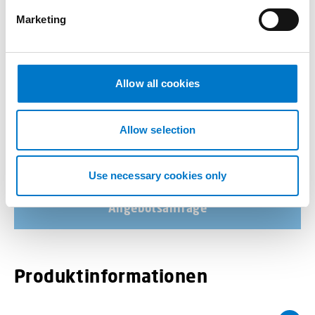
Kleiner leistungsstarker Blitzer
e
Marketing
l
Licht
e
c
t
Allow all cookies
i
o
n
Allow selection
-
+
L88 blau Menge
Use necessary cookies only
Angebotsanfrage
Produktinformationen