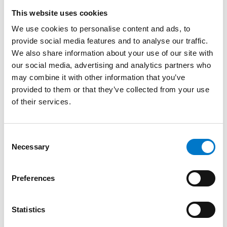
This website uses cookies
We use cookies to personalise content and ads, to
provide social media features and to analyse our traffic.
We also share information about your use of our site with
our social media, advertising and analytics partners who
may combine it with other information that you’ve
provided to them or that they’ve collected from your use
of their services.
C
Necessary
o
n
Druck
Gerichtete Warnleuchten
s
Preferences
e
L88 blau
n
t
Statistics
S