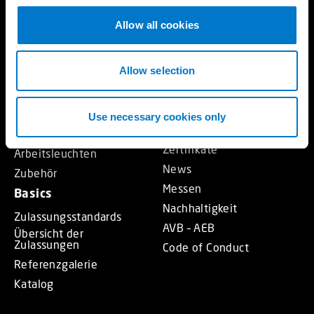
c
Lichtbalken
Produktgarantie
t
Allow all cookies
Rundumwarnleuchten
Produktarchiv
i
Gerichtete Warnleuchten
FAQ
o
Sirenenverstärker und
Über uns
n
Allow selection
Lautsprecher
Die Standby Gruppe
Steuergeräte
Vertriebsgebiete
Bedienteile
Use necessary cookies only
Unser Team
Matrix-Displays
Zertifikate
Arbeitsleuchten
News
Zubehör
Messen
Basics
Nachhaltigkeit
Zulassungsstandards
AVB – AEB
Übersicht der
Zulassungen
Code of Conduct
Referenzgalerie
Katalog