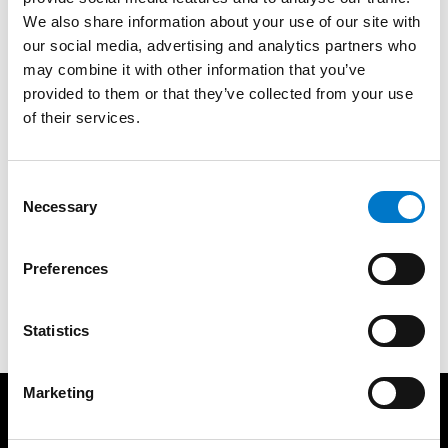
We also share information about your use of our site with
Zeichnungen
our social media, advertising and analytics partners who
may combine it with other information that you’ve
provided to them or that they’ve collected from your use
of their services.
Downloads
C
Necessary
o
n
Technische Daten
s
Preferences
e
n
t
Statistics
S
e
Marketing
l
Produkte
Support
e