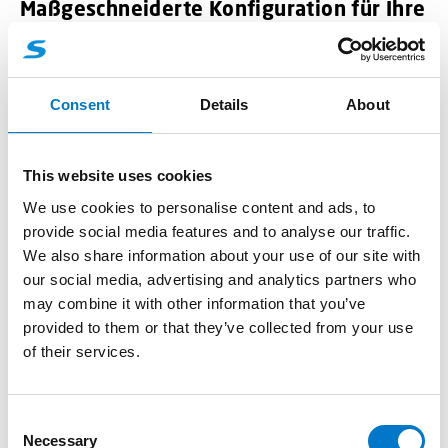
Maßgeschneiderte Konfiguration für Ihre
Anforderungen
Die MS-350 wird nach Ihren individuellen
Anforderungen konfiguriert. Wir setzen Ihre logischen
Consent
Details
About
Abläufe und Funktionen um und passen die Ein- und
Ausgänge genau nach Ihren Vorstellungen an. Mit der
Fähigkeit, den Lastausgang zu überwachen und
This website uses cookies
auszuwerten, sowie der Möglichkeit, getaktete
We use cookies to personalise content and ads, to
Geschwindigkeitssignale zu verarbeiten, bietet die MS-
provide social media features and to analyse our traffic.
350 eine unübertroffene Kontrolle und Funktionalität,
We also share information about your use of our site with
die speziell auf Ihre Bedürfnisse zugeschnitten ist.
our social media, advertising and analytics partners who
may combine it with other information that you’ve
Nahtlose Integration und maximale
provided to them or that they’ve collected from your use
of their services.
Kompatibilität
Unsere MS-350 unterstützt verschiedene BUS-
Systeme, darunter CiA447, FireCAN und mehr. Zudem
C
kann sie direkt bei verschiedenen Bus-Systemen
Necessary
o