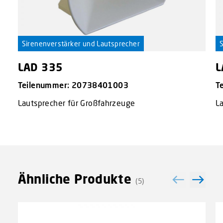
Sirenenverstärker und Lautsprecher
S
LAD 335
L
Teilenummer: 20738401003
T
Lautsprecher für Großfahrzeuge
L
Ähnliche Produkte
(5)