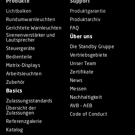
Produkte
Support
Lichtbalken
Produktgarantie
Rundumwarnleuchten
Produktarchiv
Gerichtete Warnleuchten
FAQ
Sirenenverstärker und
Über uns
Lautsprecher
Die Standby Gruppe
Steuergeräte
Vertriebsgebiete
Bedienteile
Unser Team
Matrix-Displays
Zertifikate
Arbeitsleuchten
News
Zubehör
Messen
Basics
Nachhaltigkeit
Zulassungsstandards
AVB – AEB
Übersicht der
Zulassungen
Code of Conduct
Referenzgalerie
Katalog