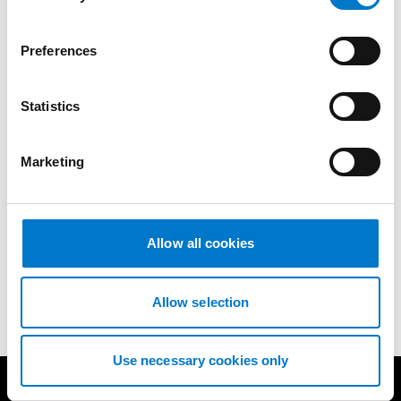
n
s
Preferences
Übersicht
e
n
t
Statistics
S
Downloads
e
Marketing
l
e
c
t
Technische Daten
Allow all cookies
i
o
n
Allow selection
Use necessary cookies only