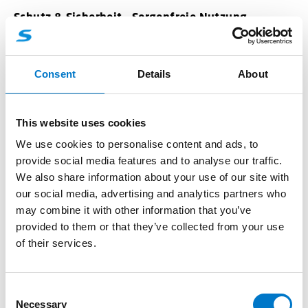
Schutz & Sicherheit – Sorgenfreie Nutzung
Die integrierte Schutzfunktion gegen falsche Polung
minimiert das Risiko von Schäden durch unsachgemäße
Installation. Bei uns steht Ihre Sicherheit an erster
Consent
Details
About
Stelle.
Vielseitig & kosteneffizient
This website uses cookies
Die Arbeitsleuchte der VL-Serie ist eine vielseitige und
We use cookies to personalise content and ads, to
preisgünstige Lösung, speziell konzipiert für
provide social media features and to analyse our traffic.
zahlreiche Anwendungen. Unsere LED-Leuchte bietet
We also share information about your use of our site with
Ihnen die optimale Beleuchtungslösung für jede
our social media, advertising and analytics partners who
Situation.
may combine it with other information that you’ve
provided to them or that they’ve collected from your use
Entdecken Sie die unschlagbare Kombination aus
of their services.
Qualität, Vielseitigkeit und Wert mit der VL-Serie – Ihrer
zuverlässigen Wahl für jegliche
Beleuchtungsanforderungen.
C
Necessary
o