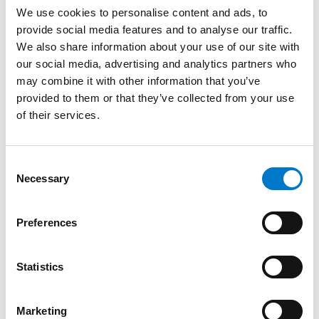
We use cookies to personalise content and ads, to
provide social media features and to analyse our traffic.
We also share information about your use of our site with
our social media, advertising and analytics partners who
may combine it with other information that you’ve
provided to them or that they’ve collected from your use
of their services.
C
Necessary
o
n
s
Preferences
e
n
Lichtbalken Z2
t
Statistics
S
Z2 Universal-Gummiunterlage
e
Marketing
l