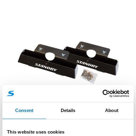
Lichtbalken Z2
Consent
Details
About
Z2 Montagesatz für IVECO Daily
Teilenummer: 50228400010
This website uses cookies