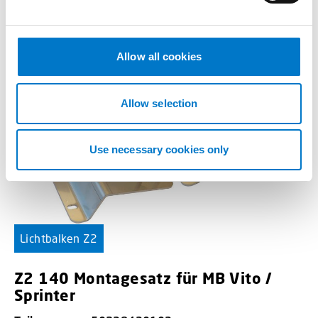
e
c
t
Allow all cookies
i
o
n
Allow selection
Use necessary cookies only
Lichtbalken Z2
Z2 140 Montagesatz für MB Vito /
Sprinter