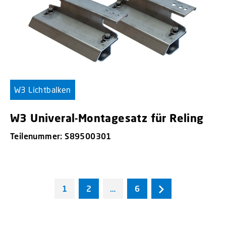
W3 Lichtbalken
W3 Univeral-Montagesatz für Reling
Teilenummer: S89500301
1
2
…
6