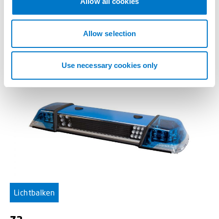
Allow all cookies
i
Unser bisher schlankstes Modell.
o
n
Allow selection
Use necessary cookies only
Lichtbalken