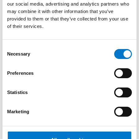
our social media, advertising and analytics partners who
Unser bisher schlankstes Modell.
may combine it with other information that you’ve
provided to them or that they’ve collected from your use
of their services.
C
Necessary
o
n
s
Preferences
e
n
t
Statistics
S
e
Marketing
l
Lichtbalken
e
c
LB200 Lichtbalken gelb
t