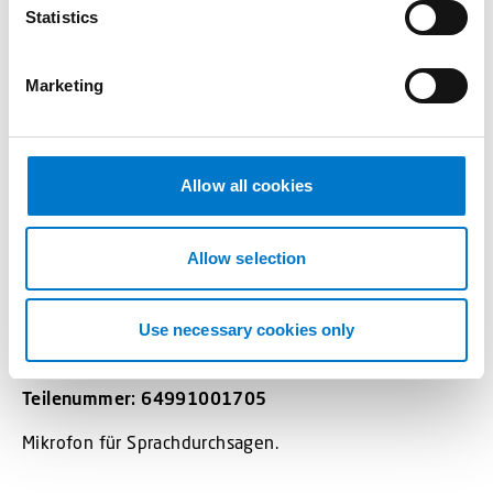
t
Statistics
S
e
Marketing
l
e
c
t
Allow all cookies
i
o
n
Allow selection
Mikrofone
Use necessary cookies only
Mikrofon MIK450A
Teilenummer: 64991001705
Mikrofon für Sprachdurchsagen.