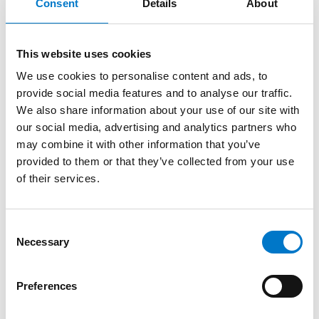
Consent
Details
About
This website uses cookies
We use cookies to personalise content and ads, to
provide social media features and to analyse our traffic.
We also share information about your use of our site with
our social media, advertising and analytics partners who
may combine it with other information that you’ve
provided to them or that they’ve collected from your use
Sirenenverstärker und Lautsprecher
of their services.
K-SR 350
C
Der kleine Lautsprecher K-SR 350 für den abgesetzten
Necessary
o
Verbau.
n
s
Preferences
e
n