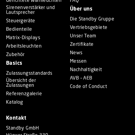
Sirenenverstärker und
Über uns
Lautsprecher
Die Standby Gruppe
Steuergeräte
Vertriebsgebiete
Bedienteile
Unser Team
Matrix-Displays
Zertifikate
Arbeitsleuchten
News
Zubehör
Messen
Basics
Nachhaltigkeit
Zulassungsstandards
AVB – AEB
Übersicht der
Zulassungen
Code of Conduct
Referenzgalerie
Katalog
Kontakt
Standby GmbH
Hünxer Straße 330