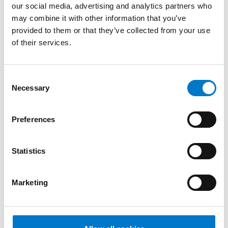
our social media, advertising and analytics partners who
may combine it with other information that you’ve
Der Scorpius N2401 Arbeitsscheinwerfer überzeugt
provided to them or that they’ve collected from your use
mit einer besonders kompakten Baugröße und einer
of their services.
Beleuchtungslösung mit dimmbarer Funktion.
Dieser LED-Arbeitsscheinwerfer zeichnet sich durch
C
Necessary
eine lange Lebensdauer und hohe Betriebssicherheit
o
bei minimalen Wartungsaufwand aus.
n
s
Preferences
e
Ein Arbeitsscheinwerfer, der den Naturgewalten trotzt.
n
In den Bereichen Feuerwehr, Kommunalfahrzeuge und
t
Statistics
Sonderfahrzeugbau kann der Scorpius universell
S
eingesetzt werden.
e
Marketing
l
e
Zeichnungen
c
t