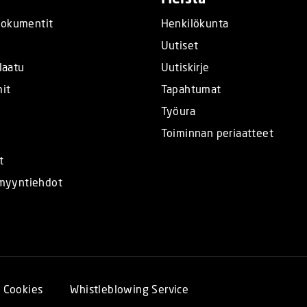
okumentit
Henkilökunta
t
Uutiset
laatu
Uutiskirje
mit
Tapahtumat
Työura
Toiminnan periaatteet
t
 myyntiehdot
Cookies
Whistleblowing Service