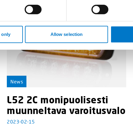
 only
Allow selection
News
L52 2C monipuolisesti
muunneltava varoitusvalo
2023-02-15