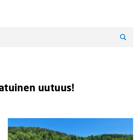
Haku
aatuinen uutuus!