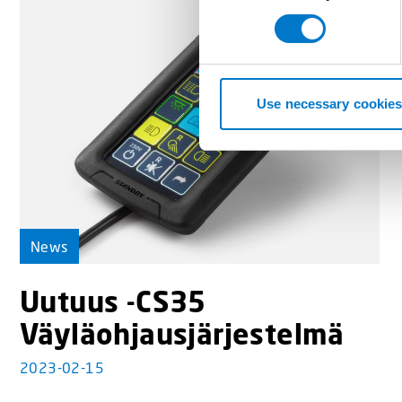
n
s
e
n
t
Use necessary cookies
S
e
l
e
c
t
News
i
o
Uutuus -CS35
n
Väyläohjausjärjestelmä
2023-02-15