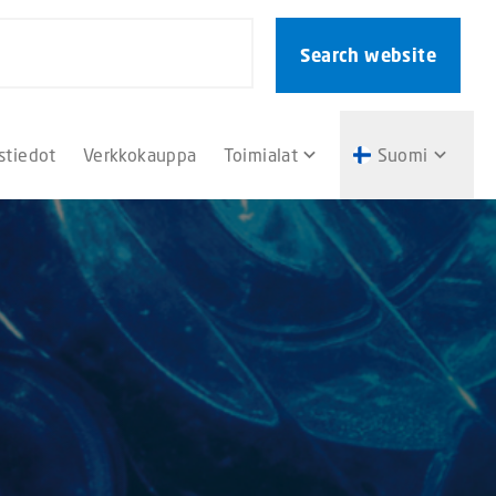
Search website
stiedot
Verkkokauppa
Toimialat
Suomi