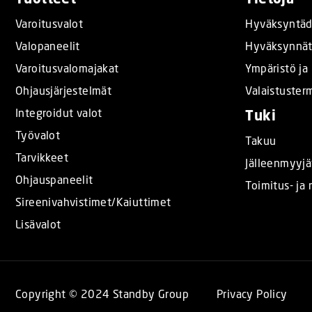
Varoitusvalot
Hyväksyntäd
Valopaneelit
Hyväksynnä
Varoitusvalomajakat
Ympäristö ja 
Ohjausjärjestelmät
Valaistuster
Integroidut valot
Tuki
Työvalot
Takuu
Tarvikkeet
Jälleenmyyjä
Ohjauspaneelit
Toimitus- ja
Sireenivahvistimet/Kaiuttimet
Lisävalot
Copyright © 2024 Standby Group
Privacy Policy