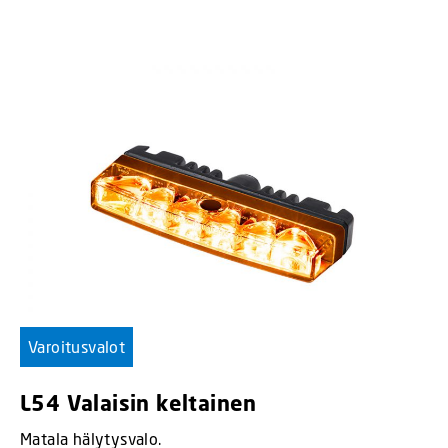
Varoitusvalot
L54 Valaisin keltainen
Matala hälytysvalo.