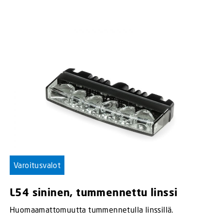
Varoitusvalot
L54 sininen, tummennettu linssi
Huomaamattomuutta tummennetulla linssillä.