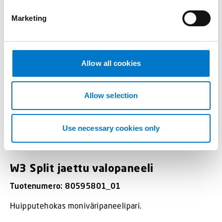
e
Marketing
l
e
c
t
Allow all cookies
i
o
n
Allow selection
Use necessary cookies only
Valopaneelit
W3 Split jaettu valopaneeli
Tuotenumero: 80595801_01
Huipputehokas moniväripaneelipari.