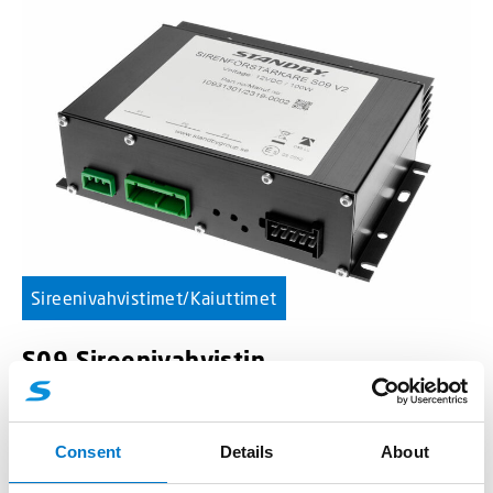
Sireenivahvistimet/Kaiuttimet
S09 Sireenivahvistin
Ohjelmoitava sireenivahvistin.
Consent
Details
About