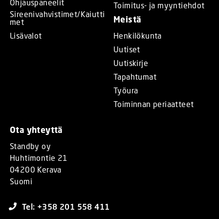
Ohjauspaneelit
Toimitus- ja myyntiehdot
Sireenivahvistimet/Kaiutti
Meistä
met
Lisävalot
Henkilökunta
Uutiset
Uutiskirje
Tapahtumat
Työura
Toiminnan periaatteet
Ota yhteyttä
Standby oy
Huhtimontie 21
04200 Kerava
Suomi
Tel: +358 201 558 411