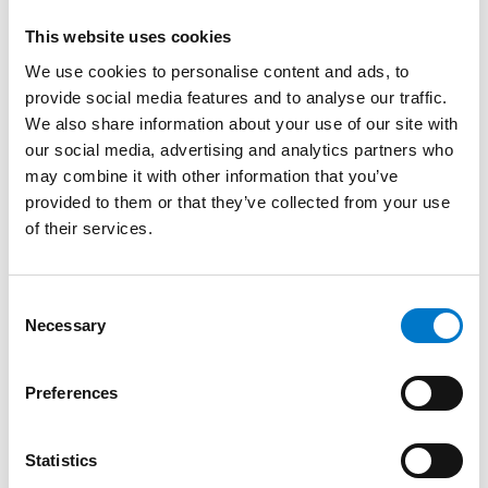
This website uses cookies
We use cookies to personalise content and ads, to
provide social media features and to analyse our traffic.
We also share information about your use of our site with
our social media, advertising and analytics partners who
may combine it with other information that you’ve
provided to them or that they’ve collected from your use
of their services.
Valopaneelit
C
Necessary
o
n
W3 Valopaneeli
s
Preferences
Huipputehokas moniväripaneeli.
e
n
t
Statistics
S