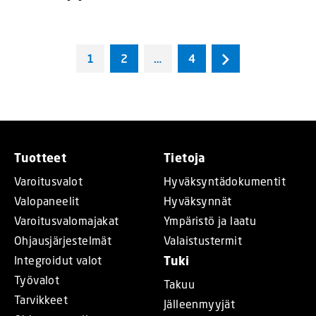
1
2
…
4
Tuotteet
Tietoja
Varoitusvalot
Hyväksyntädokumentit
Valopaneelit
Hyväksynnät
Varoitusvalomajakat
Ympäristö ja laatu
Ohjausjärjestelmät
Valaistustermit
Integroidut valot
Tuki
Työvalot
Takuu
Tarvikkeet
Jälleenmyyjät