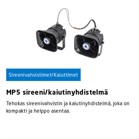
Sireenivahvistimet/Kaiuttimet
MP5 sireeni/kaiutinyhdistelmä
Tehokas sireenivahvistin ja kaiutinyhdistelmä, joka on
kompakti ja helppo asentaa.