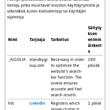
tietoja, jotka muuttavat sivuston käyttäytymistä ja
ulkonäköä, kuten kielivalintoja tai käyttäjän
sijainteja.
Säilyty
ksen
Nimi
Tarjoaja
Tarkoitus
enimm
äiskest
o
_ALGOLIA
standbygr
Necessary in order
180
oup.com
to optimize the
päivää
website's search-
bar function. The
cookie ensures
accurate and fast
search results.
lidc
LinkedIn
Registers which
1 päivä
server-cluster is