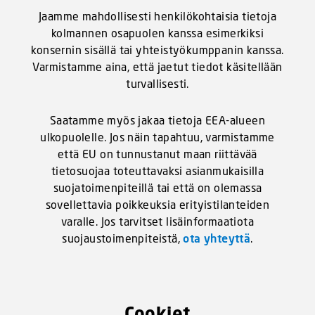
Jaamme mahdollisesti henkilökohtaisia tietoja
kolmannen osapuolen kanssa esimerkiksi
konsernin sisällä tai yhteistyökumppanin kanssa.
Varmistamme aina, että jaetut tiedot käsitellään
turvallisesti.
Saatamme myös jakaa tietoja EEA-alueen
ulkopuolelle. Jos näin tapahtuu, varmistamme
että EU on tunnustanut maan riittävää
tietosuojaa toteuttavaksi asianmukaisilla
suojatoimenpiteillä tai että on olemassa
sovellettavia poikkeuksia erityistilanteiden
varalle. Jos tarvitset lisäinformaatiota
suojaustoimenpiteistä,
ota yhteyttä
.
Cookiet