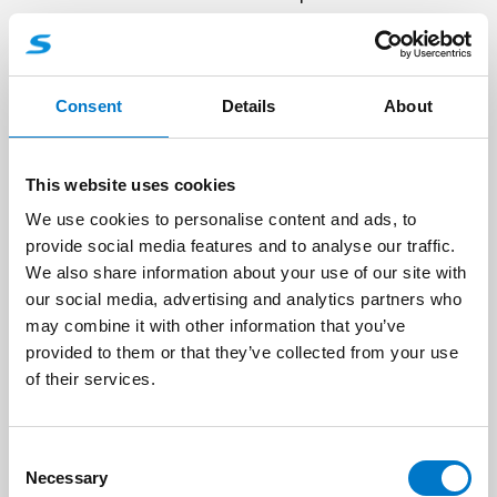
Jos tietoon tulee loukkaavaa materiaalia,
pyydämme
ottamaan yhteyttä
välittömästi.
Consent
Details
About
Turvallisuus
Pyrimme käyttämään parhaimpia teknisiä
This website uses cookies
organisatorisia keinoja henkilön oikeuksien ja
We use cookies to personalise content and ads, to
vapauksien suojaamiseksi.
provide social media features and to analyse our traffic.
We also share information about your use of our site with
Ylläpidämme jatkuvasti IT-turvallisuutta, jotta
our social media, advertising and analytics partners who
henkilön tiedot eivät katoa, tuhoudu ja jotta niitä
may combine it with other information that you’ve
ei manipuloida eivätkä ne joudu luvattomien
provided to them or that they’ve collected from your use
osapuolten käsiin. Jos varotoimenpiteistä
of their services.
huolimatta henkilökohtaisten tietojen
käsittelyssä sattuu vahinko, meillä on
suunnitelma ja rutiini asian käsittelemiseksi.
C
Necessary
o