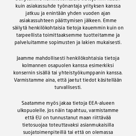
kuin asiakassuhde työnantaja yrityksen kanssa
jatkuu ja enintään yhden vuoden ajan
asiakassuhteen päättymisen jälkeen. Emme
säilytä henkilökohtaisia tietoja kauemmin kuin on
tarpeellista toimittaaksemme tuotteitamme ja
palveluitamme sopimusten ja lakien mukaisesti.
Jaamme mahdollisesti henkilökohtaisia tietoja
kolmannen osapuolen kanssa esimerkiksi
konsernin sisällä tai yhteistyökumppanin kanssa.
Varmistamme aina, että jaetut tiedot käsitellään
turvallisesti.
Saatamme myös jakaa tietoja EEA-alueen
ulkopuolelle. Jos näin tapahtuu, varmistamme
että EU on tunnustanut maan riittävää
tietosuojaa toteuttavaksi asianmukaisilla
suojatoimenpiteillä tai että on olemassa