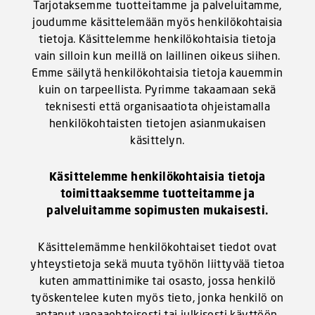
Tarjotaksemme tuotteitamme ja palveluitamme,
joudumme käsittelemään myös henkilökohtaisia
tietoja. Käsittelemme henkilökohtaisia tietoja
vain silloin kun meillä on laillinen oikeus siihen.
Emme säilytä henkilökohtaisia tietoja kauemmin
kuin on tarpeellista. Pyrimme takaamaan sekä
teknisesti että organisaatiota ohjeistamalla
henkilökohtaisten tietojen asianmukaisen
käsittelyn.
Käsittelemme henkilökohtaisia tietoja
toimittaaksemme tuotteitamme ja
palveluitamme sopimusten mukaisesti.
Käsittelemämme henkilökohtaiset tiedot ovat
yhteystietoja sekä muuta työhön liittyvää tietoa
kuten ammattinimike tai osasto, jossa henkilö
työskentelee kuten myös tieto, jonka henkilö on
antanut vapaaehtoisesti tai julkisesti käyttöön.