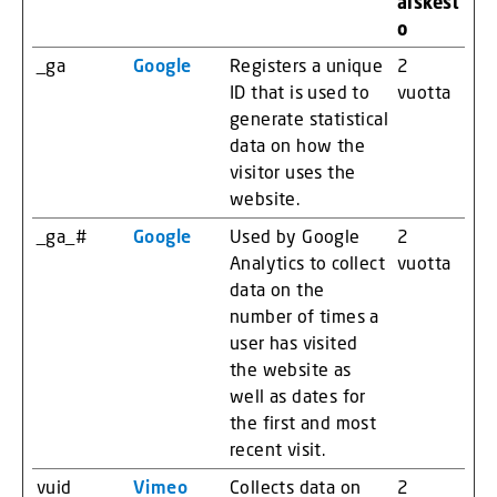
äiskest
o
_ga
Google
Registers a unique
2
ID that is used to
vuotta
generate statistical
data on how the
visitor uses the
website.
_ga_#
Google
Used by Google
2
Analytics to collect
vuotta
data on the
number of times a
user has visited
the website as
well as dates for
the first and most
recent visit.
vuid
Vimeo
Collects data on
2