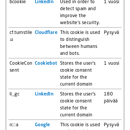
bcookie
LinkedIn
Used in order to
1 vuosi
detect spam and
improve the
website's security.
cf.turnstile
Cloudflare
This cookie is used
Pysyvä
.u
to distinguish
between humans
and bots.
CookieCon
Cookiebot
Stores the user's
1 vuosi
sent
cookie consent
state for the
current domain
li_gc
LinkedIn
Stores the user's
180
cookie consent
päivää
state for the
current domain
rc::a
Google
This cookie is used
Pysyvä