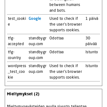
between humans
and bots.
test_cooki
Google
Used to check if
1 päivä
e
the user's browser
supports cookies.
tfg-
standbygr
Odottaa
30
accepted
oup.com
päivää
tfg-
standbygr
Odottaa
Istunto
country
oup.com
wordpress
standbygr
Used to check if
Istunto
_test_coo
oup.com
the user's browser
kie
supports cookies.
Mieltymykset (2)
Mieltymysevästeiden avulla sivusto tallentaa