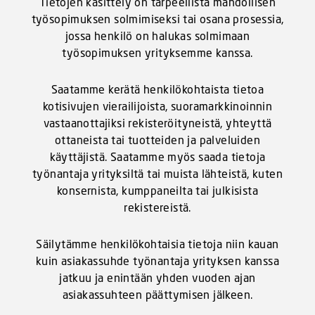
Tietojen käsittely on tarpeellista mahdollisen
työsopimuksen solmimiseksi tai osana prosessia,
jossa henkilö on halukas solmimaan
työsopimuksen yrityksemme kanssa.
Saatamme kerätä henkilökohtaista tietoa
kotisivujen vierailijoista, suoramarkkinoinnin
vastaanottajiksi rekisteröityneistä, yhteyttä
ottaneista tai tuotteiden ja palveluiden
käyttäjistä. Saatamme myös saada tietoja
työnantaja yrityksiltä tai muista lähteistä, kuten
konsernista, kumppaneilta tai julkisista
rekistereistä.
Säilytämme henkilökohtaisia tietoja niin kauan
kuin asiakassuhde työnantaja yrityksen kanssa
jatkuu ja enintään yhden vuoden ajan
asiakassuhteen päättymisen jälkeen.