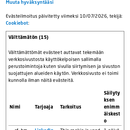
Muuta hyväksyntääsi
Evästeilmoitus päivitetty viimeksi 10/07/2026, tekijä:
Cookiebot
:
Välttämätön (15)
Välttämättömät evästeet auttavat tekemään
verkkosivustosta käyttökelpoisen sallimalla
perustoimintoja kuten sivulla siirtymisen ja sivuston
suojattujen alueiden käytön. Verkkosivusto ei toimi
kunnolla ilman näitä evästeitä.
Säilyty
ksen
Nimi
Tarjoaja
Tarkoitus
enimm
äiskest
o