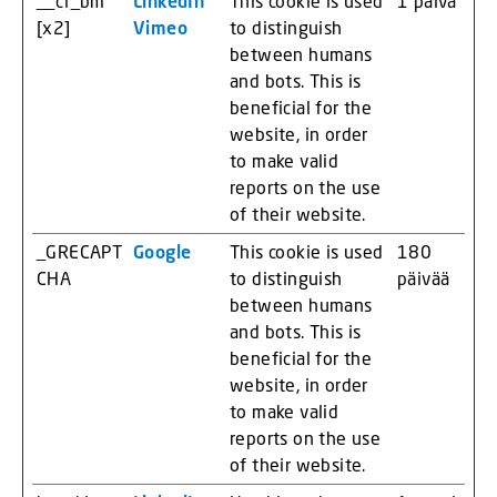
__cf_bm
LinkedIn
This cookie is used
1 päivä
[x2]
Vimeo
to distinguish
between humans
and bots. This is
beneficial for the
website, in order
to make valid
reports on the use
of their website.
_GRECAPT
Google
This cookie is used
180
CHA
to distinguish
päivää
between humans
and bots. This is
beneficial for the
website, in order
to make valid
reports on the use
of their website.