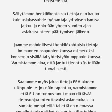
rekistereistä.
Säilytämme henkilökohtaisia tietoja niin kauan
kuin asiakassuhde työnantaja yrityksen kanssa
jatkuu ja enintään yhden vuoden ajan
asiakassuhteen päättymisen jälkeen.
Jaamme mahdollisesti henkilökohtaisia tietoja
kolmannen osapuolen kanssa esimerkiksi
konsernin sisällä tai yhteistyökumppanin kanssa.
Varmistamme aina, että jaetut tiedot käsitellään
turvallisesti.
Saatamme myös jakaa tietoja EEA-alueen
ulkopuolelle. Jos näin tapahtuu, varmistamme
että EU on tunnustanut maan riittävää
tietosuojaa toteuttavaksi asianmukaisilla
suojatoimenpiteillä tai että on olemassa
sovellettavia poikkeuksia erityistilanteiden