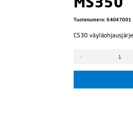
MS350
Tuotenumero:
64047001
CS30 väyläohjausjärje
-
CS30 Väyläohjausjärjest