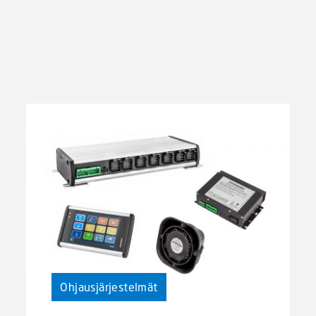
Ohjausjärjestelmät