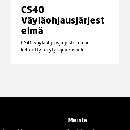
CS40
Väyläohjausjärjest
elmä
CS40 väyläohjausjärjestelmä on
kehitetty hälytysajoneuvoille.
Meistä