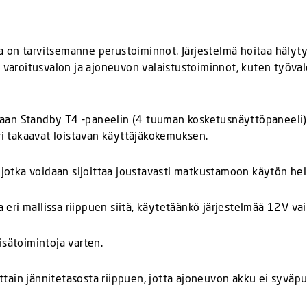
 on tarvitsemanne perustoiminnot. Järjestelmä hoitaa hälyty
n varoitusvalon ja ajoneuvon valaistustoiminnot, kuten työval
jataan Standby T4 -paneelin (4 tuuman kosketusnäyttöpaneeli) 
uri takaavat loistavan käyttäjäkokemuksen.
, jotka voidaan sijoittaa joustavasti matkustamoon käytön he
sa eri mallissa riippuen siitä, käytetäänkö järjestelmää 12V v
isätoimintoja varten.
ain jännitetasosta riippuen, jotta ajoneuvon akku ei syväpu