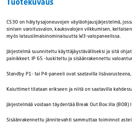
Tuotekuvaus
CS30 on hälytysajoneuvojen väyläohjausjärjestelmä, jossa
sinisen varoitusvalon, kaukovalojen vilkkumisen, keltaise
myös latausilmaisinominaisuutta W3-valopaneelissa.
Järjestelmä suunniteltu käyttäjäystävälliseksi ja sitä oh
painikkeet. IP 65 -luokiteltu ja sisäänrakennettu valoant
Standby P1- tai P4-paneeli ovat saatavilla lisävarusteena
Kaiuttimet tilataan erikseen ja niitä on saatavilla kahdes
Järjestelmää voidaan täydentää Break Out Box:illa (BOB) l
Sisäänrakennettu jännitevahti sammuttaa toiminnot asteitt