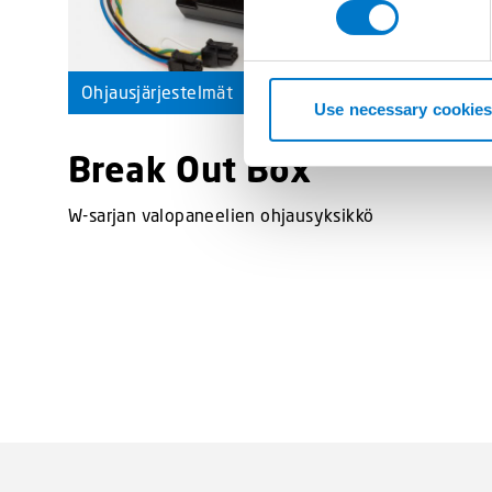
n
s
e
n
Ohjausjärjestelmät
t
Use necessary cookies
S
Break Out Box
e
l
e
W-sarjan valopaneelien ohjausyksikkö
c
t
i
o
n