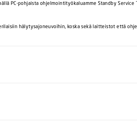
mällä PC-pohjaista ohjelmointityökaluamme Standby Service T
rilaisiin hälytysajoneuvoihin, koska sekä laitteistot että ohj