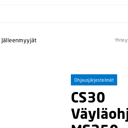
Jälleenmyyjät
Yhtey
Ohjausjärjestelmät
CS30
Väyläoh