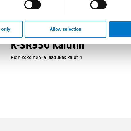
 only
Allow selection
K-SR350 Kaiutin
Pienikokoinen ja laadukas kaiutin