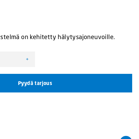
stelmä on kehitetty hälytysajoneuvoille.
+
elmä MS350 määrä
Pyydä tarjous