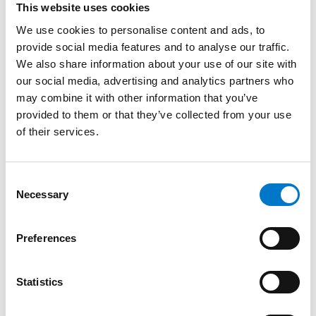
This website uses cookies
ajoneuvoon.
We use cookies to personalise content and ads, to
provide social media features and to analyse our traffic.
-
+
We also share information about your use of our site with
Kiinnike L54 lampulle, musta määrä
our social media, advertising and analytics partners who
may combine it with other information that you’ve
Pyydä tarjous
provided to them or that they’ve collected from your use
of their services.
Lisätietoja tuotteesta
C
Necessary
o
n
Tuotekuvaus
s
Preferences
e
n
Ruostumattomasta teräksestä valmistettu 90-asteen
t
Statistics
kiinnike L54 lampun kiinnittämiseksi ajoneuvoon.
S
e