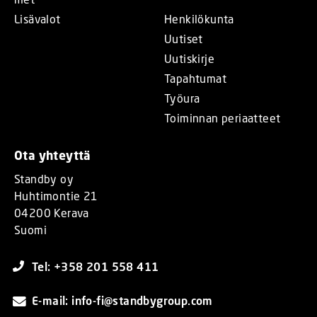
Lisävalot
Henkilökunta
Uutiset
Uutiskirje
Tapahtumat
Työura
Toiminnan periaatteet
Ota yhteyttä
Standby oy
Huhtimontie 21
04200 Kerava
Suomi
Tel: +358 201 558 411
E-mail: info-fi@standbygroup.com