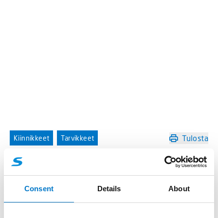
Tulosta
Kiinnikkeet
Tarvikkeet
Kiinnike L54 lampulle, musta
Tuotenumero:
45400008
Consent
Details
About
Ruostumattomasta teräksestä valmistettu 90-
asteen kiinnike L54 lampun kiinnittämiseksi