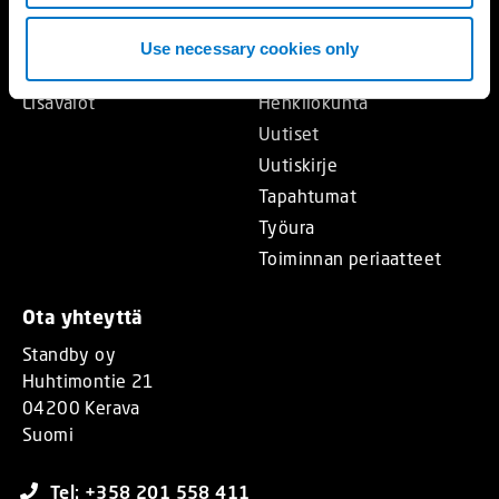
Jälleenmyyjät
Ohjauspaneelit
Toimitus- ja myyntiehdot
Use necessary cookies only
Sireenivahvistimet/Kaiutti
Meistä
met
Lisävalot
Henkilökunta
Uutiset
Uutiskirje
Tapahtumat
Työura
Toiminnan periaatteet
Ota yhteyttä
Standby oy
Huhtimontie 21
04200 Kerava
Suomi
Tel: +358 201 558 411