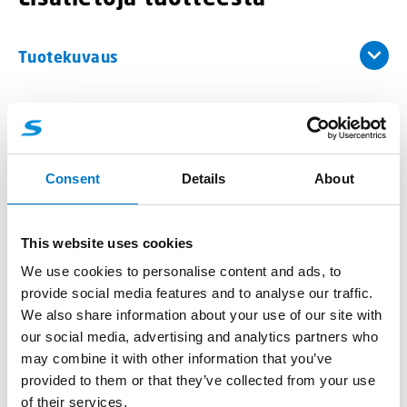
Tuotekuvaus
SE05 Mini on uusin CAN-väylään kytkettävä I/O-
yksikkö Standbyn valikoimaan.
Consent
Details
About
SE05 Mini voidaan kytkeä Standby järjestelmään esim.
kun tarvitaan lisää lähtöjä tai tarvitaan ohjaus esim.
integroiduille valoille.
This website uses cookies
SE05 Mini voidaan liittää myös osaksi CS25 –
We use cookies to personalise content and ads, to
järjestelmää, jolloin saadaan ohjaus keltaisille
provide social media features and to analyse our traffic.
varoitusvaloille ja lisäohjaukset esim. sisä- tai
We also share information about your use of our site with
työvaloille. CS25 – järjestelmään liittämiseksi
our social media, advertising and analytics partners who
saatavana on lyhyellä kaapelisarjalla varustettu SE05
may combine it with other information that you’ve
versio osanumerolla 64042801.
provided to them or that they’ve collected from your use
of their services.