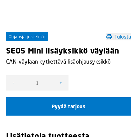
Tulosta
Ohjausjärjestelmät
SE05 Mini lisäyksikkö väylään
CAN-väylään kytkettävä lisäohjausyksikkö
-
+
SE05 Mini lisäyksikkö väylään määrä
Pyydä tarjous
Lisätietoja tuotteesta