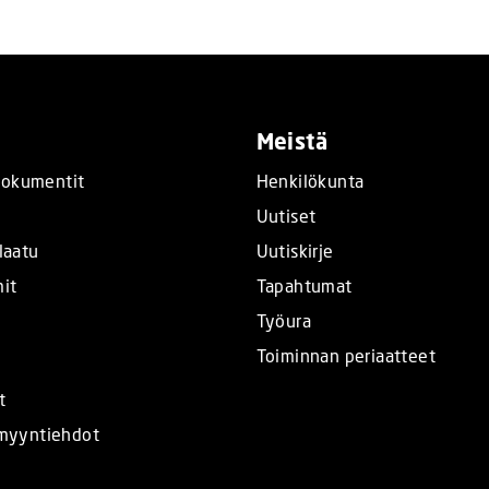
Meistä
okumentit
Henkilökunta
t
Uutiset
laatu
Uutiskirje
mit
Tapahtumat
Työura
Toiminnan periaatteet
t
 myyntiehdot