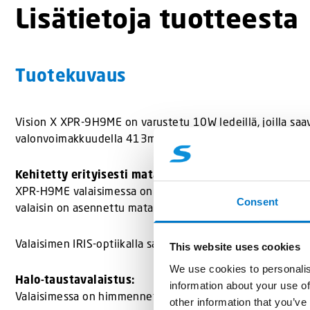
Lisätietoja tuotteesta
Tuotekuvaus
Vision X XPR-9H9ME on varustetu 10W ledeillä, joilla saav
valonvoimakkuudella 413m.
Kehitetty erityisesti matalalle asennettavaksi:
XPR-H9ME valaisimessa on kolme spot-heijastinta ja kuusi
Consent
valaisin on asennettu matalaan korkeuteen.
Valaisimen IRIS-optiikalla saadaan valokuvio suunnattua o
This website uses cookies
We use cookies to personalis
Halo-taustavalaistus:
information about your use of
Valaisimessa on himmennetty taustavalaistus, joka voidaa
other information that you’ve