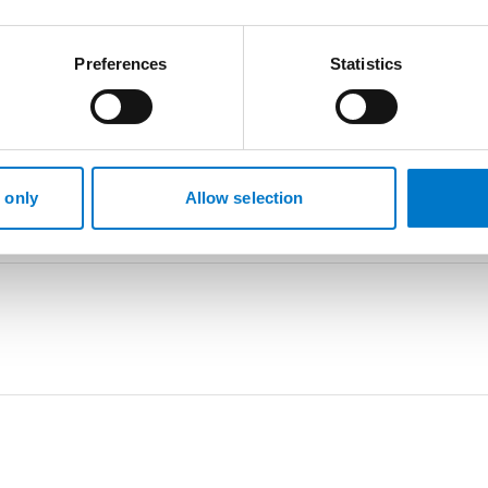
S sertifioitu, IP-luokitukset IP68+IP69K, iskunkestävyys 15
Preferences
Statistics
 only
Allow selection