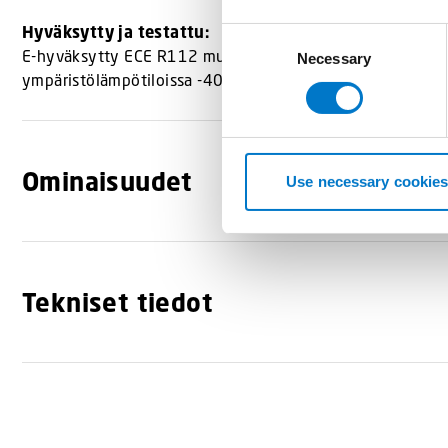
Hyväksytty ja testattu:
C
E-hyväksytty ECE R112 mukaan ref. 20, CE hyväksytty, RoH
Necessary
o
ympäristölämpötiloissa -40°C – +80°C.
n
s
e
n
Ominaisuudet
t
Use necessary cookies
S
e
l
e
Tekniset tiedot
c
t
i
o
n