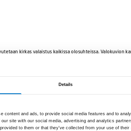
utetaan kirkas valaistus kaikissa olosuhteissa. Valokuvion k
 heijastinta leveämmälle valokuviolle. Näin saadaan valokuv
Details
ikein ja vältetään liiallisen valaistuksen suuntautuminen hu
e content and ads, to provide social media features and to analy
 our site with our social media, advertising and analytics partn
n kytkeä toimimaan ajoneuvon parkki- tai ajovalojen kanssa.
 provided to them or that they’ve collected from your use of their