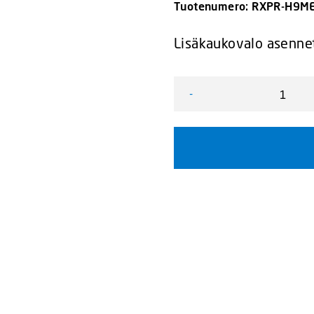
Tuotenumero:
RXPR-H9M
Lisäkaukovalo asennet
-
Vision X XPR-H9ME Iris L