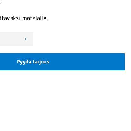
E
tavaksi matalalle.
+
isäkaukovalo määrä
Pyydä tarjous