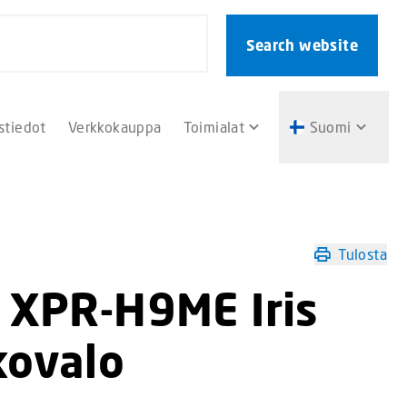
Search website
stiedot
Verkkokauppa
Toimialat
Suomi
Tulosta
X XPR-H9ME Iris
kovalo