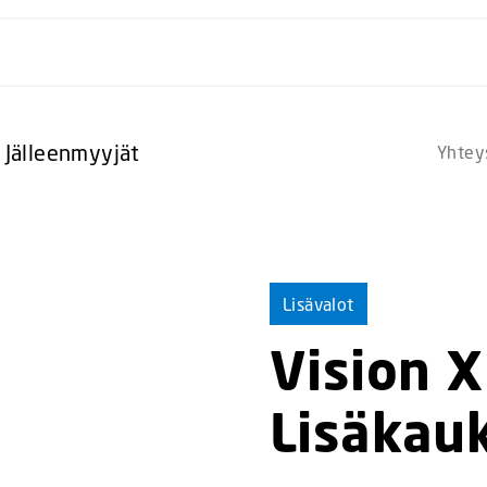
Jälleenmyyjät
Yhtey
Lisävalot
Vision 
Lisäkau