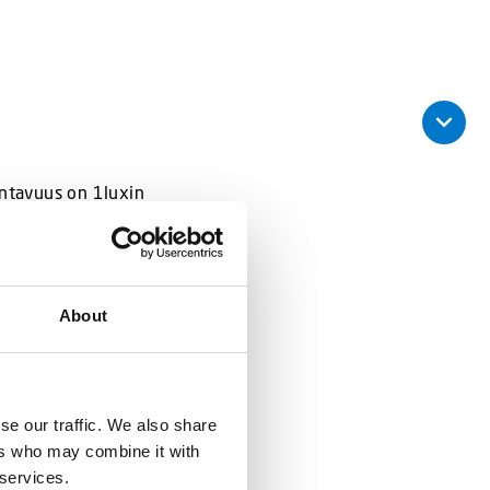
antavuus on 1luxin
io suunnattua oikein kun
About
kkaan suoraan alaspäin.
se our traffic. We also share
ers who may combine it with
 services.