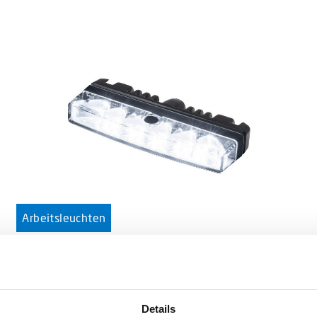
Arbeitsleuchten
L54 weiß
Teilenummer: 50148445477021
Details