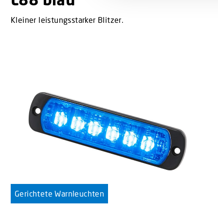
t
Kleiner leistungsstarker Blitzer.
i
o
n
Gerichtete Warnleuchten