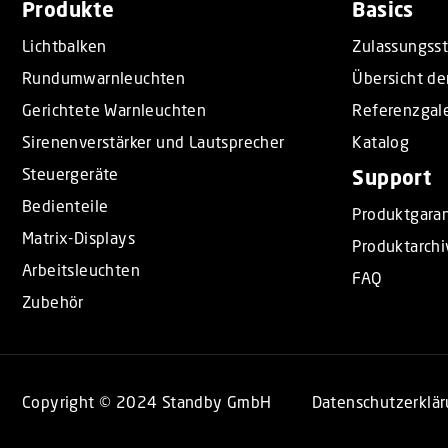
Produkte
Basics
Lichtbalken
Zulassungss
Rundumwarnleuchten
Übersicht de
Gerichtete Warnleuchten
Referenzgale
Sirenenverstärker und Lautsprecher
Katalog
Steuergeräte
Support
Bedienteile
Produktgaran
Matrix-Displays
Produktarchi
Arbeitsleuchten
FAQ
Zubehör
Copyright © 2024 Standby GmbH
Datenschutzerklä