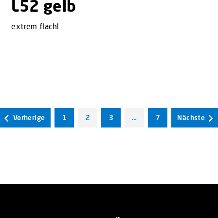
L52 gelb
extrem flach!
Vorherige
1
2
3
…
7
Nächste