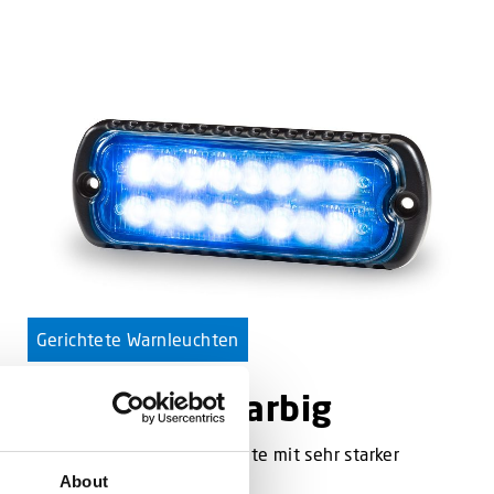
Gerichtete Warnleuchten
L56 2C zweifarbig
Robuste zweifarbige Leuchte mit sehr starker
Lichtleistung.
About