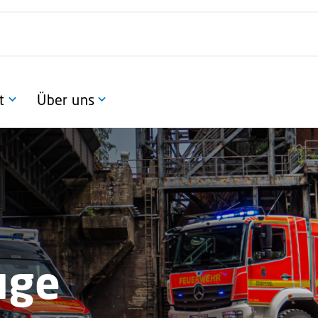
t
Über uns
uge