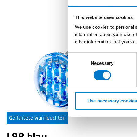
This website uses cookies
We use cookies to personalis
information about your use of
other information that you’ve
C
Necessary
o
n
s
e
n
t
Use necessary cookies
S
e
Gerichtete Warnleuchten
l
e
L88 blau
c