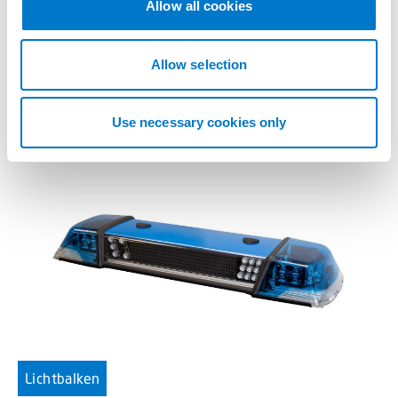
Allow all cookies
i
LB200 Lichtbalken gelb
o
Unser bisher schlankstes Modell.
n
Allow selection
Use necessary cookies only
Lichtbalken