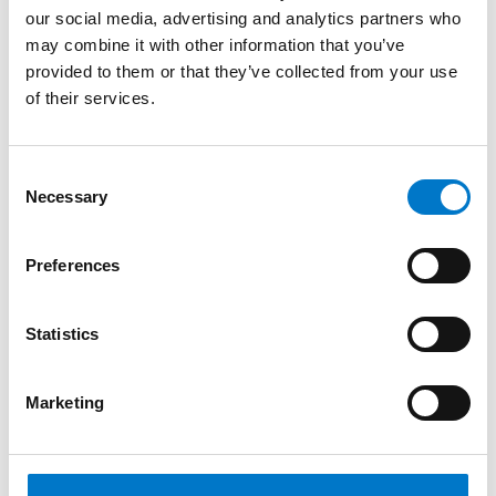
LB200 Lichtbalken blau
our social media, advertising and analytics partners who
may combine it with other information that you’ve
Unser bisher schlankstes Modell.
provided to them or that they’ve collected from your use
of their services.
C
Necessary
o
n
s
Preferences
e
n
t
Statistics
S
e
Marketing
l
e
Lichtbalken
c
t