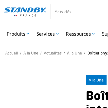
S
Search website
k
i
p
t
o
Produits
Services
Ressources
Su
m
a
i
Accueil
/
À la Une
/
Actualités
/
À la Une
/
Boîtier phy
n
c
o
n
t
À la Une
e
n
Boî
t