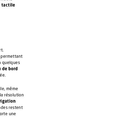
 tactile
t.
, permettant
n quelques
u de bord
ée.
cile, même
la résolution
igation
ndes restent
porte une