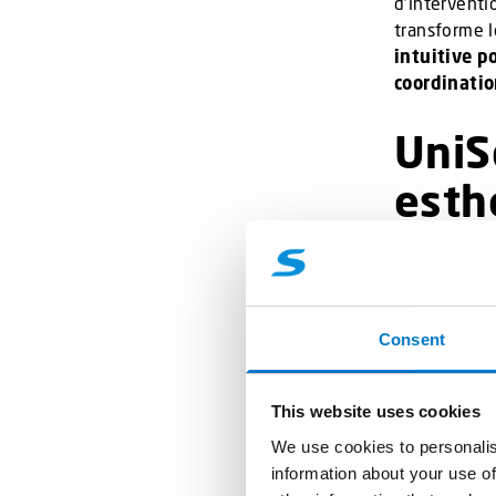
d’interventi
transforme 
intuitive p
coordinati
UniSc
esth
Dans certain
discrétion
e
neutre pour 
fonction pr
Consent
visuelle
: l’
Aucun bouton
This website uses cookies
d’origine. C
We use cookies to personalis
permettant 
information about your use of
esthétique n