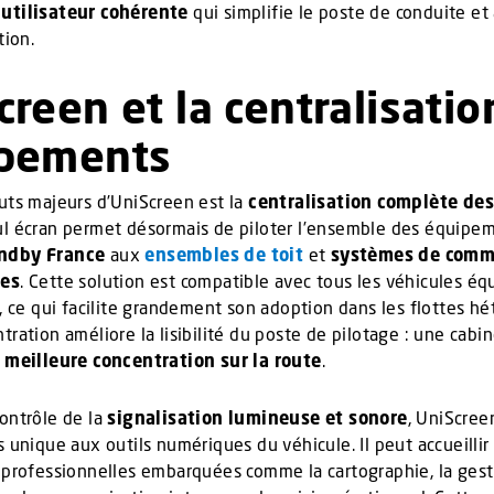
utilisateur cohérente
qui simplifie le poste de conduite et
tion.
creen et la centralisatio
pements
uts majeurs d’UniScreen est la
centralisation complète des
ul écran permet désormais de piloter l’ensemble des équipem
ndby France
aux
ensembles de toit
et
systèmes de com
ues
. Cette solution est compatible avec tous les véhicules éq
e, ce qui facilite grandement son adoption dans les flottes h
tration améliore la lisibilité du poste de pilotage : une cabi
e
meilleure concentration sur la route
.
ontrôle de la
signalisation lumineuse et sonore
, UniScree
s unique aux outils numériques du véhicule. Il peut accueillir
 professionnelles embarquées comme la cartographie, la gest