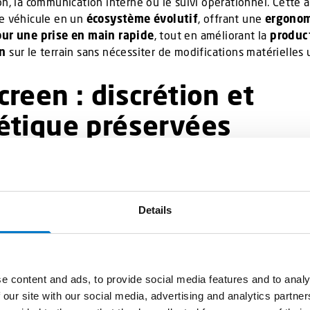
on, la communication interne ou le suivi opérationnel. Cette
le véhicule en un
écosystème évolutif
, offrant une
ergono
our une prise en main rapide
, tout en améliorant la
product
on
sur le terrain sans nécessiter de modifications matérielles u
reen : discrétion et
étique préservées
s contextes opérationnels, notamment pour les forces de l’or
st essentielle. Les véhicules banalisés doivent conserver u
rester efficaces. Là où des dispositifs physiques peuvent trah
ioritaire du véhicule
, UniScreen garantit une parfaite
neutr
Details
interface devient invisible lorsque l’écran est éteint.
 supplémentaire n’étant visible, le tableau de bord conserv
ette intégration discrète constitue un
avantage stratégique
e content and ads, to provide social media features and to analy
au véhicule de s’adapter à son environnement sans comprom
 our site with our social media, advertising and analytics partn
i opérationnel.