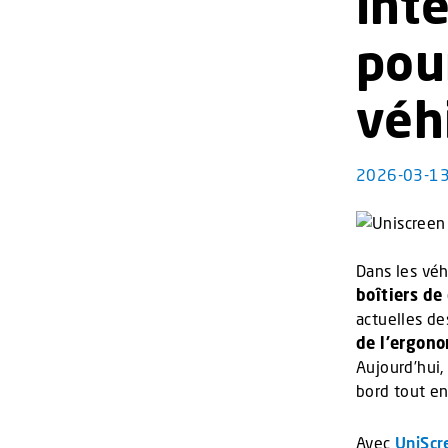
inte
pou
véh
2026-03-1
Dans les véh
boîtiers d
actuelles de
de l’ergon
Aujourd’hui,
bord tout en
Avec
UniScr