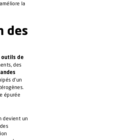
 améliore la
n des
 outils de
ents, des
mandes
uipés d’un
étérogènes.
ne épurée
n devient un
 des
ion