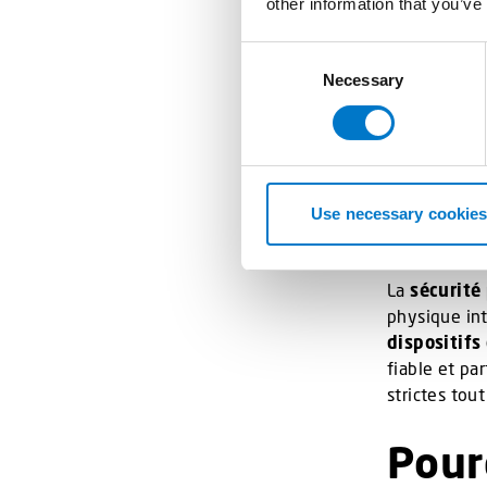
other information that you’ve
Insta
C
Necessary
o
renf
n
s
L’intégratio
e
du véhicule. 
n
câblages com
t
Use necessary cookies
logicielle re
S
e
La
sécurité
l
physique int
e
dispositifs
c
fiable et pa
t
strictes tou
i
o
Pour
n