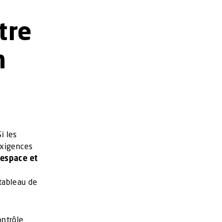
tre
n
i les
exigences
’espace et
 tableau de
ontrôle