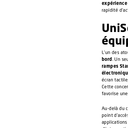
expérience 
rapidité d’ac
UniS
équi
L’un des ato
bord
. Un se
rampes Sta
électroniq
écran tactil
Cette concen
favorise un
Au-delà du c
point d’accè
applications