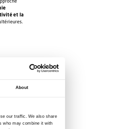
 approche
mie
ivité et la
ltérieures.
dre, la
ne apparence
ir la
alité
About
e son design
 majeur
,
se our traffic. We also share
is
ers who may combine it with