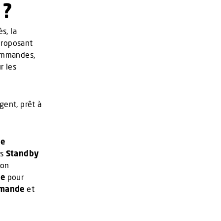
 ?
ès, la
proposant
commandes,
r les
gent, prêt à
de
es
Standby
son
ée
pour
mmande
et