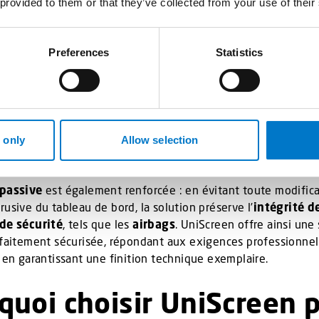
 provided to them or that they’ve collected from your use of their
llation simplifiée et séc
Preferences
Statistics
orcée
n d’UniScreen optimise le
temps de montage
et simplifie la
En utilisant l’écran tactile déjà installé, on s’affranchit de l’a
plexes à proximité des zones sensibles de l’habitacle. Cett
 only
Allow selection
nd l’installation plus rapide, plus propre et plus sereine.
 passive
est également renforcée : en évitant toute modific
rusive du tableau de bord, la solution préserve l’
intégrité d
 de sécurité
, tels que les
airbags
. UniScreen offre ainsi une
rfaitement sécurisée, répondant aux exigences professionnell
t en garantissant une finition technique exemplaire.
quoi choisir UniScreen 