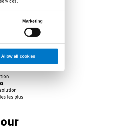
 services.
urité
Marketing
 préparation
jout de
e approche
Allow all cookies
ation
es
 solution
es les plus
pour