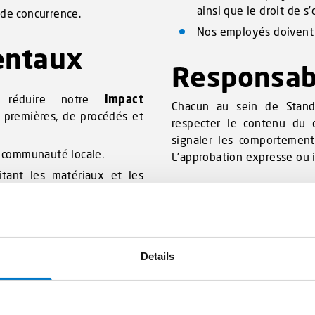
ainsi que le droit de s
 de concurrence.
Nos employés doivent a
entaux
Responsab
 réduire notre
impact
Chacun au sein de Stand
 premières, de procédés et
respecter le contenu du
signaler les comportement
 communauté locale.
L’approbation expresse ou i
tant les matériaux et les
 santé et l’environnement
Pour la version complète
s.
fr@standbygroup.com
Details