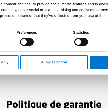
Service d’alerte
e content and ads, to provide social media features and to analy
 our site with our social media, advertising and analytics partn
 provided to them or that they’ve collected from your use of their
ngage à faire du monde un endroit plus sûr et plus intelligen
 permettant de dénoncer les abus, conformément à notre cod
Preferences
Statistics
ute préoccupation contraire à l’éthique, criminelle ou nuisibl
 est reconnue, traitée et corrigée.
 savoir plus.
 only
Allow selection
Politique de garantie