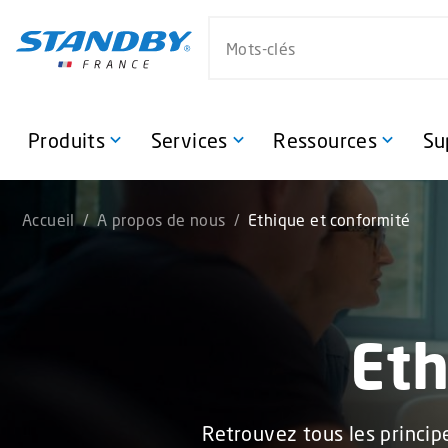
S
Search website
k
i
p
t
o
Produits
Services
Ressources
Su
m
a
i
Accueil
/
A propos de nous
/
Ethique et conformité
n
c
o
n
t
Eth
e
n
t
Retrouvez tous les princip