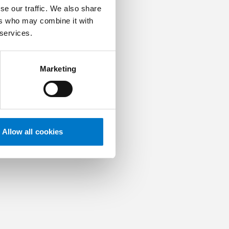
se our traffic. We also share
ers who may combine it with
 services.
t. Cela implique de
e de
conduite
, et
Marketing
e au sein de notre
Allow all cookies