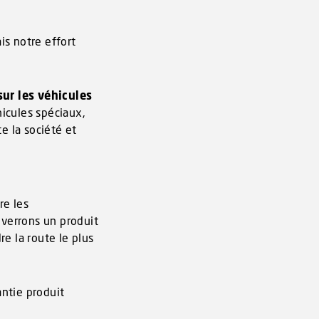
is notre effort
sur les véhicules
hicules spéciaux,
te la société et
re les
nverrons un produit
e la route le plus
antie produit