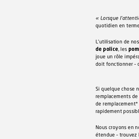
n
« Lorsque l’attent
quotidien en terme
L’utilisation de no
de police
, les
pom
joue un rôle impéra
doit fonctionner – 
Si quelque chose n
remplacements de p
de remplacement* «
rapidement possibl
Nous croyons en no
étendue – trouvez le