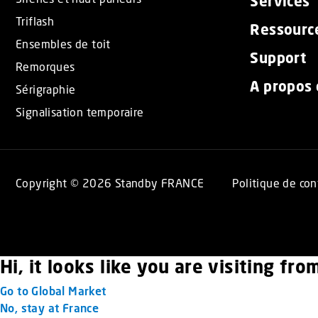
Services
Triflash
Ressourc
Ensembles de toit
Support
Remorques
A propos
Sérigraphie
Signalisation temporaire
Copyright © 2026 Standby FRANCE
Politique de con
Hi, it looks like you are visiting fr
Go to Global Market
No, stay at France