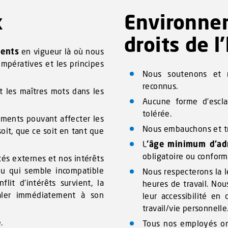
x
Environn
droits de 
ments
en vigueur là où nous
impératives et les principes
Nous soutenons et r
reconnus.
 les maîtres mots dans les
Aucune forme d’escla
tolérée.
ements pouvant affecter les
Nous embauchons et tr
oit, que ce soit en tant que
L
‘âge minimum d’adm
obligatoire ou conform
tés externes et nos intérêts
 ou qui semble incompatible
Nous respecterons la lé
lit d’intérêts survient, la
heures de travail. Nou
naler immédiatement à son
leur accessibilité en 
travail/vie personnelle
.
Tous nos employés ont