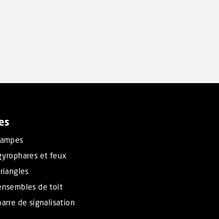
es
rampes
gyrophares et feux
riangles
ensembles de toit
arre de signalisation