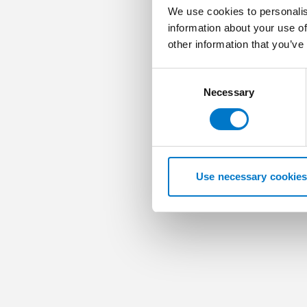
We use cookies to personalis
information about your use of
other information that you’ve
Standby France s’e
C
fournir un service
Necessary
o
de s’assurer que to
n
propre organisation
s
e
Cliquez ici pour en
n
t
Use necessary cookies
S
e
l
e
c
t
i
o