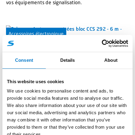
vos équipements de signalisation.
Accessoires électronique
Faisceau pour entrées
Consent
Details
About
Code article: 25988
Pour CCS 4,8 et 11.
This website uses cookies
We use cookies to personalise content and ads, to
Accessoires rampes
Rampes lumineuses
provide social media features and to analyse our traffic.
We also share information about your use of our site with
our social media, advertising and analytics partners who
Option UniScreen pour rampe
may combine it with other information that you’ve
Code article: 37898
provided to them or that they’ve collected from your use
of their services.