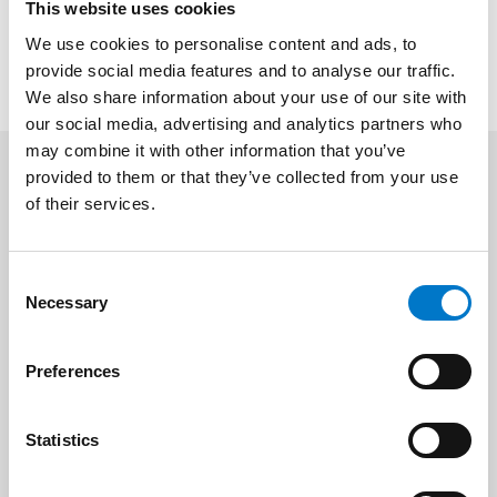
This website uses cookies
Je remplis le formulaire
We use cookies to personalise content and ads, to
provide social media features and to analyse our traffic.
We also share information about your use of our site with
our social media, advertising and analytics partners who
may combine it with other information that you’ve
provided to them or that they’ve collected from your use
Pour plus d'informations
of their services.
C
Vous avez besoin d’aide, d’un
devis
ou d’informations
Necessary
o
complémentaires, n’hésitez pas à nous contacter
n
directement par mail ou téléphone.
s
Preferences
e
n
Contactez-nous !
t
Statistics
S
e