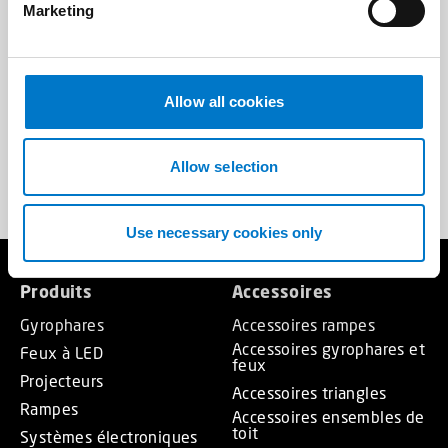
Marketing
l
e
support@standby-mercura.fr
c
t
Allow all cookies
i
02 54 702 702
o
n
Allow selection
Use necessary cookies only
Produits
Accessoires
Gyrophares
Accessoires rampes
Accessoires gyrophares et
Feux à LED
feux
Projecteurs
Accessoires triangles
Rampes
Accessoires ensembles de
toit
Systèmes électroniques