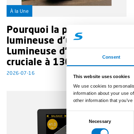
À la Une
Pourquoi la puissance
lumineuse d’une Flèche
Lumineuse d’Urgence est
Consent
cruciale à 130 km/h ?
2026-07-16
This website uses cookies
We use cookies to personalis
information about your use of
other information that you’ve
C
Necessary
o
n