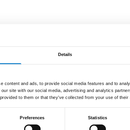
Details
e content and ads, to provide social media features and to analy
À la Une
 our site with our social media, advertising and analytics partn
 provided to them or that they’ve collected from your use of their
Comment l’interface
intégrée UniScreen
Preferences
Statistics
réduit-elle la charge