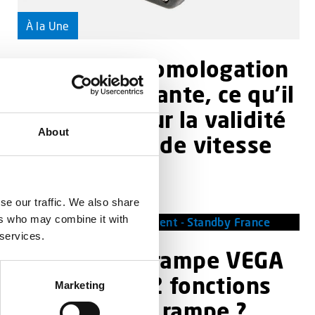
À la Une
TruSpeed : homologation
et force probante, ce qu’il
faut savoir sur la validité
About
des mesures de vitesse
2026-07-02
se our traffic. We also share
À la Une
ers who may combine it with
 services.
Comment la rampe VEGA
FX combine 2 fonctions
Marketing
en une seule rampe ?