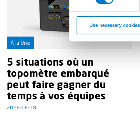
s
e
n
t
Use necessary cookies
S
e
À la Une
l
e
5 situations où un
c
t
topomètre embarqué
i
peut faire gagner du
o
n
temps à vos équipes
2026-06-18