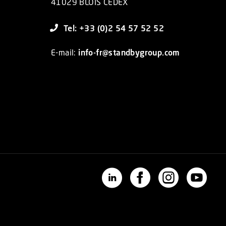
41029 BLOIS CEDEX
Tel: +33 (0)2 54 57 52 52
E-mail:
info-fr@standbygroup.com