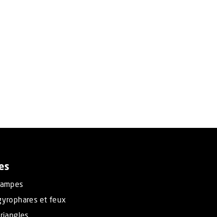
es
rampes
gyrophares et feux
riangles