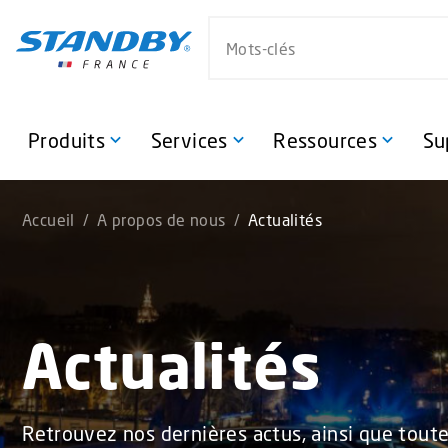
S
Search website
k
i
p
t
o
Produits
Services
Ressources
Su
m
a
i
Accueil
/
A propos de nous
/
Actualités
n
c
o
n
t
Actualités
e
n
t
Retrouvez nos dernières actus, ainsi que toute