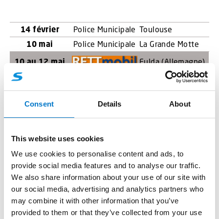
14 février
Police Municipale
Toulouse
10 mai
Police Municipale
La Grande Motte
10 au 12 mai
Fulda (Allemagne)
24 mai
Police Municipale
Lille
01 juin
Police Municipale
Nantes
Consent
Details
About
20 septembre
Police Municipale
Lyon
21 septembre
Police Municipale
Aix en Provence
11 octobre
Police Municipale
Bordeaux
This website uses cookies
24 octobre
Police Municipale
Bourg les valences
We use cookies to personalise content and ads, to
provide social media features and to analyse our traffic.
26 octobre
Police Municipale
Blois
We also share information about your use of our site with
14 au 17
Paris Villepinte
our social media, advertising and analytics partners who
novembre
may combine it with other information that you’ve
22 novembre
Police Municipale
Nancy
provided to them or that they’ve collected from your use