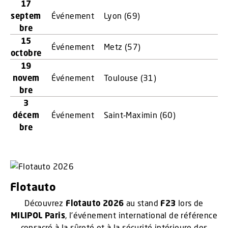
17
septem
Événement
Lyon (69)
bre
15
Événement
Metz (57)
octobre
19
novem
Événement
Toulouse (31)
bre
3
décem
Événement
Saint‑Maximin (60)
bre
Flotauto
Découvrez
Flotauto 2026
au stand
F23
lors de
MILIPOL Paris
, l’événement international de référence
consacré à la sûreté et à la sécurité intérieure des