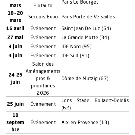
Paris Le Bourget
mars
Flotauto
18 – 20
Secours Expo
Paris Porte de Versailles
mars
16 avril
Événement
Saint Jean De Luz (64)
27 mai
Événement
La Grande Motte (34)
3 juin
Événement
IDF Nord (95)
4 juin
Événement
IDF Sud (91)
Salon des
Aménagements
24–25
pros &
Dôme de Mutzig (67)
juin
prioritaires
2026
Lens Stade Bollaert-Delelis
25 juin
Événement
(62)
10
septem
Événement
Aix‑en‑Provence (13)
bre