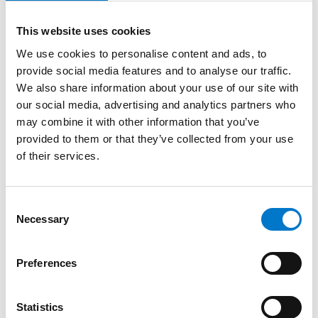
Address inclus pour véhicules d’intervention.
This website uses cookies
We use cookies to personalise content and ads, to
provide social media features and to analyse our traffic.
We also share information about your use of our site with
our social media, advertising and analytics partners who
may combine it with other information that you’ve
provided to them or that they’ve collected from your use
of their services.
C
Necessary
o
Sirènes et haut-parleurs
Systèmes électroniques
n
s
Preferences
e
Système de commande NANO 112+
n
Version étendue du NANO 112 avec plus de sorties de
t
Statistics