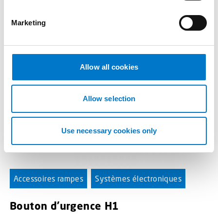
commande.
S
e
Marketing
l
e
c
t
Allow all cookies
i
o
n
Allow selection
Use necessary cookies only
Accessoires rampes
Systèmes électroniques
Bouton d’urgence H1