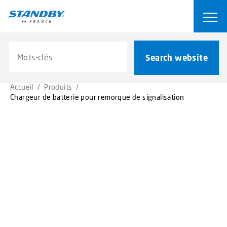
S
k
Ope
i
p
Search website
t
Search website
o
m
Accueil
/
Produits
/
a
Chargeur de batterie pour remorque de signalisation
i
n
c
o
n
t
e
n
t