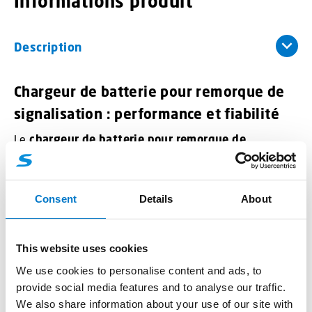
Informations produit
Description
Chargeur de batterie pour remorque de
signalisation : performance et fiabilité
Le
chargeur de batterie pour remorque de
signalisation
est indispensable pour garantir une
alimentation continue et sécurisée de vos
équipements. Conçu pour les professionnels, il assure
Consent
Details
About
une recharge rapide et efficace des batteries utilisées
sur les dispositifs de signalisation mobile.
Compatibilité étendue
This website uses cookies
Ces chargeurs sont compatibles avec les batteries des
We use cookies to personalise content and ads, to
PMV à LED
, les
remorques graphiques à LED
,
provide social media features and to analyse our traffic.
les
remorques FLR
ainsi que
l’absorbeur de choc
We also share information about your use of our site with