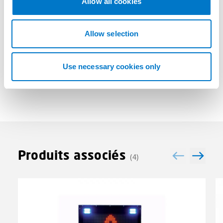
Allow all cookies
Avantages
i
o
n
Allow selection
Plus d'informations
Use necessary cookies only
Produits associés
(4)