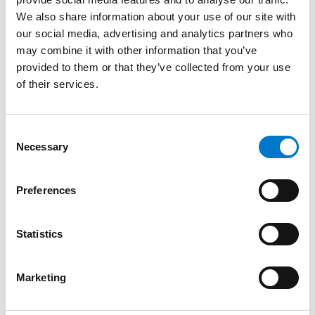
300 mm
We also share information about your use of our site with
une paire de fixations permanentes en métal pour
our social media, advertising and analytics partners who
la version 300 mm uniquement.
may combine it with other information that you’ve
provided to them or that they’ve collected from your use
Robustes et discrètes
, elles sont conçues pour une
of their services.
intégration sur le toit de votre véhicule.
C
Necessary
o
Avantages
n
s
Preferences
e
n
Plus d'informations
t
Statistics
S
e
Marketing
l
e