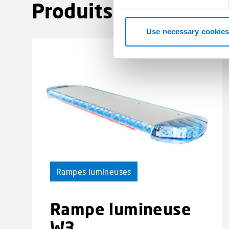
Produits associés
e
(1)
n
t
Use necessary cookies
S
e
l
e
c
t
i
o
n
Rampes lumineuses
Rampe lumineuse
W3