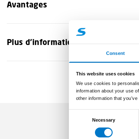
Avantages
Plus d'informations
Consent
This website uses cookies
We use cookies to personalis
information about your use of
other information that you’ve
C
Necessary
o
n
s