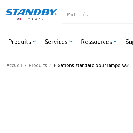
S
Search website
k
i
p
t
o
Produits
Services
Ressources
Su
m
a
i
Accueil
/
Produits
/
Fixations standard pour rampe W3
n
c
o
n
t
e
n
t