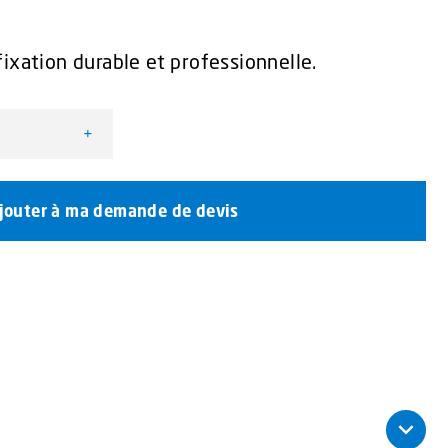
ixation durable et professionnelle.
+
andard pour rampe W3
jouter à ma demande de devis