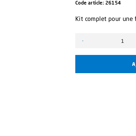
Code article:
26154
Kit complet pour une f
-
quantité de Fixations st
A