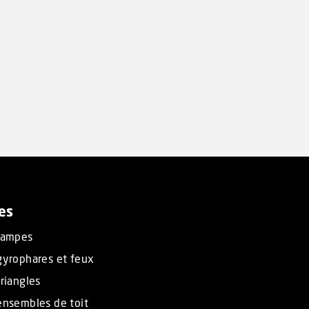
es
rampes
gyrophares et feux
riangles
ensembles de toit