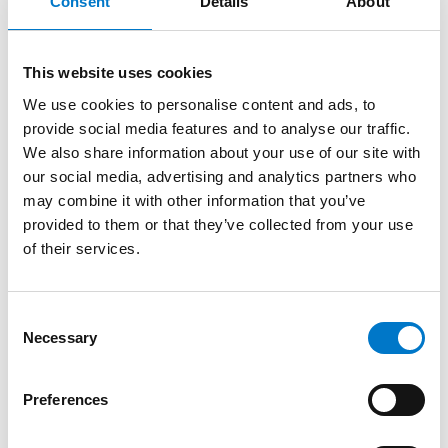
Consent
Details
About
Homologations et réglementations
This website uses cookies
Pour consulter les certificats d’homologation de nos
We use cookies to personalise content and ads, to
produits, rendez vous dans l’onglet
Ressources
,
provide social media features and to analyse our traffic.
rubrique
Homologations
ou
cliquez ici
pour y accéder
We also share information about your use of our site with
directement.
our social media, advertising and analytics partners who
may combine it with other information that you’ve
Attention l’utilisation de ces produits est
provided to them or that they’ve collected from your use
réglementé par
l’ Article R313-29
du code de la
of their services.
route.
Cet article indique
qu’il est interdit, pour tous les
C
Necessary
automobilistes qui n’y sont pas habilités : “de détenir,
o
d’utiliser, d’adapter, de placer, d’appliquer ou de
n
transporter à un titre quelconque les feux réservés aux
s
Preferences
véhicules d’intérêt général”. Cela signifie qu’un
e
conducteur lambda
n’a pas le droit de posséder ni
n