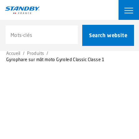
S
k
Ope
i
p
Search website
t
Search website
o
m
Accueil
/
Produits
/
a
Gyrophare sur mât moto Gyroled Classic Classe 1
i
n
c
o
n
t
e
n
t