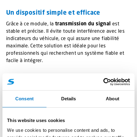
Un dispositif simple et efficace
Grâce à ce module, la
transmission du signal
est
stable et précise. Il évite toute interférence avec les
indicateurs du véhicule, ce qui assure une fiabilité
maximale. Cette solution est idéale pour les
professionnels qui recherchent un système fiable et
facile à intégrer.
Compatibilité et sécurité
Le
module frein à main
s’adapte parfaitement aux
véhicules équipés d’un frein mécanique. Il contribue à
Consent
Details
About
la sécurité globale du système en garantissant une
information claire et sans perturbation. Son installation
rapide en fait un choix stratégique pour optimiser la
This website uses cookies
performance électrique.
We use cookies to personalise content and ads, to