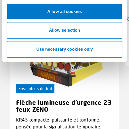
Produits associés
c
(10)
t
Allow all cookies
i
o
n
Allow selection
Use necessary cookies only
Ensembles de toit
Flèche lumineuse d'urgence 23
feux ZENO
KR43 compacte, puissante et conforme,
pensée pour la signalisation temporaire.