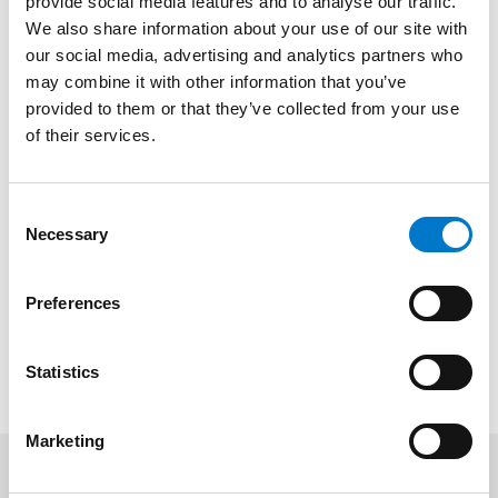
provide social media features and to analyse our traffic.
We also share information about your use of our site with
our social media, advertising and analytics partners who
Avantages
may combine it with other information that you’ve
provided to them or that they’ve collected from your use
of their services.
Documents
C
Necessary
o
n
Plus d'informations
s
Preferences
e
n
t
Statistics
S
e
Marketing
l
e