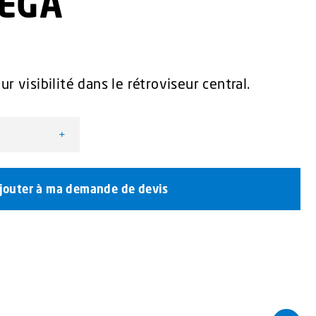
VEGA
r visibilité dans le rétroviseur central.
+
au à message à l'avant pour rampe VEGA
jouter à ma demande de devis