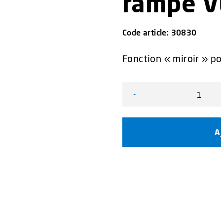
rampe 
Code article:
30830
Fonction « miroir » pou
-
quantité de Option Panne
A