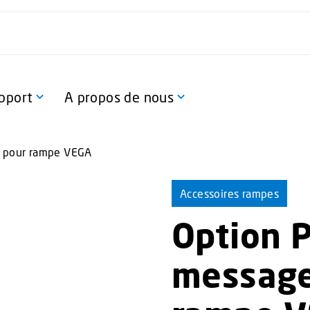
pport
A propos de nous
t pour rampe VEGA
Accessoires rampes
Option 
message 