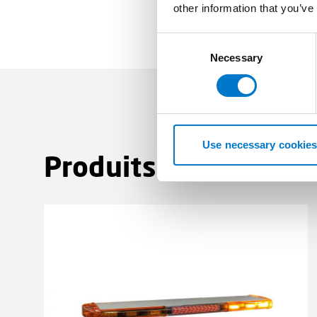
other information that you’ve
C
Necessary
o
n
s
e
n
t
Use necessary cookies
Produits associés
S
(1)
e
l
e
c
t
i
o
n