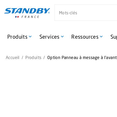
S
Search website
k
i
p
t
o
Produits
Services
Ressources
Su
m
a
i
Accueil
/
Produits
/
Option Panneau à message à l’avan
n
c
o
n
t
e
n
t