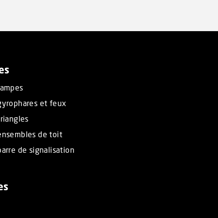
es
rampes
gyrophares et feux
riangles
ensembles de toit
arre de signalisation
es