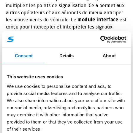
multipliez les points de signalisation. Cela permet aux
autres opérateurs et aux aéronefs de mieux anticiper
les mouvements du véhicule. Le
module interface
est
conçu pour intercepter et interpréter les signaux
existants, sans perturber l’électronique de bord.
Intégration et fonctionnalité
Consent
Details
About
Le
module interface
joue un rôle clé dans cette
option. Il assure non seulement la transmission du
signal, mais aussi l’adaptation des tensions. Ainsi,
This website uses cookies
l’intégration des
feux du véhicule
devient simple. La
We use cookies to personalise content and ads, to
rampe VEGA aéroport
devient un système de
provide social media features and to analyse our traffic.
signalisation encore plus complet. Finalement, l’
Option
We also share information about your use of our site with
répétiteur feux véhicule
est indispensable pour les
our social media, advertising and analytics partners who
véhicules d’escorte ou de services d’urgence
may combine it with other information that you’ve
aéroportuaires qui nécessitent une
visibilité
provided to them or that they’ve collected from your use
maximale
et une conformité rigoureuse aux standards
of their services.
de
sécurité aéroportuaire
.