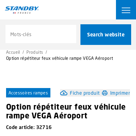
S
k
Ope
i
p
Search website
t
Search website
o
m
Accueil
/
Produits
/
a
Option répétiteur feux véhicule rampe VEGA Aéroport
i
n
c
o
n
Fiche produit
Imprimer
Accessoires rampes
t
Option répétiteur feux véhicule
e
n
rampe VEGA Aéroport
t
Code article:
32716