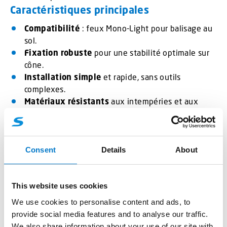
Caractéristiques principales
Compatibilité
: feux Mono-Light pour balisage au
sol.
Fixation robuste
pour une stabilité optimale sur
cône.
Installation simple
et rapide, sans outils
complexes.
Matériaux résistants
aux intempéries et aux
chocs.
Ce support est parfait pour les chantiers urbains, les
zones piétonnes et les interventions nécessitant une
Consent
Details
About
signalisation temporaire.
This website uses cookies
Durabilité et performance
We use cookies to personalise content and ads, to
Grâce à sa conception solide, le support garantit une
provide social media features and to analyse our traffic.
longévité exceptionnelle
et une
sécurité renforcée
We also share information about your use of our site with