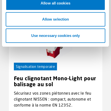
t
Allow all cookies
i
o
n
Allow selection
Use necessary cookies only
Signalisation temporaire
Feu clignotant Mono-Light pour
balisage au sol
Sécurisez vos zones piétonnes avec le feu
clignotant NISSEN : compact, autonome et
conforme à la norme EN 12352.