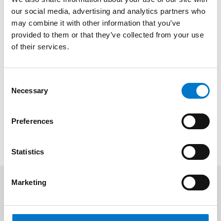
pour vos équipements de signalisation.
our social media, advertising and analytics partners who
may combine it with other information that you’ve
provided to them or that they’ve collected from your use
of their services.
Avantages
C
Necessary
o
Plus d'informations
n
s
Preferences
e
n
t
Statistics
S
e
Marketing
l
Produits associés
e
(1)
c