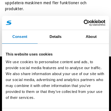
uppdatera maskinen med fler funktioner och
produkter.
Följ
@excavatorsweden
för att se hur våra produkter
funkar i hans arbetsvardag.
Consent
Details
About
Foto:
@annasjaktfotografi
This website uses cookies
We use cookies to personalise content and ads, to
provide social media features and to analyse our traffic.
Produkter
Resurser
We also share information about your use of our site with
Ljusramper
Standby Partner
our social media, advertising and analytics partners who
Rotorljus
Referenser
may combine it with other information that you’ve
Varningsljus
Ljusskola
provided to them or that they’ve collected from your use
of their services.
Arbetsljus
Produktkatalog
Interiörbelysning
Support