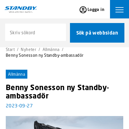
S
Logga in
k
Ope
i
p
Sök på webbsidan
t
Sök på webbsidan
o
m
Start
/
Nyheter
/
Allmänna
/
a
Benny Sonesson ny Standby-ambassadör
i
n
c
Allmänna
o
Benny Sonesson ny Standby-
n
t
ambassadör
e
2023-09-27
n
t