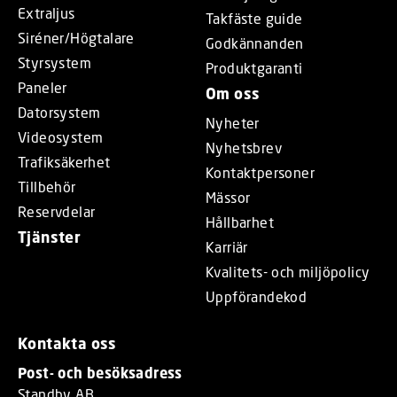
Extraljus
Takfäste guide
Siréner/Högtalare
Godkännanden
Styrsystem
Produktgaranti
Paneler
Om oss
Datorsystem
Nyheter
Videosystem
Nyhetsbrev
Trafiksäkerhet
Kontaktpersoner
Tillbehör
Mässor
Reservdelar
Hållbarhet
Tjänster
Karriär
Kvalitets- och miljöpolicy
Uppförandekod
Kontakta oss
Post- och besöksadress
Standby AB