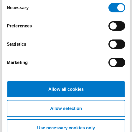
C
Necessary
o
n
s
Preferences
e
n
t
Statistics
S
e
Angelica Bengtsson
Marketing
l
Produktionstekniker
e
c
Telefon:
+46 520 21 11 43
t
angelica.bengtsson@standbygroup.com
Allow all cookies
i
o
n
Allow selection
Use necessary cookies only