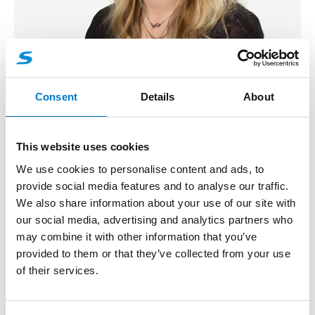
Viktoria Boström
Consent
Details
About
Produktionsberedare
Telefon:
+46 520 21 14 99
This website uses cookies
viktoria.bostrom@standbygroup.com
We use cookies to personalise content and ads, to
provide social media features and to analyse our traffic.
We also share information about your use of our site with
our social media, advertising and analytics partners who
may combine it with other information that you’ve
provided to them or that they’ve collected from your use
of their services.