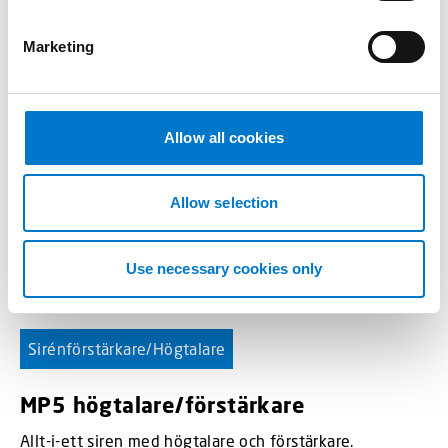
S
e
Marketing
l
e
c
t
Allow all cookies
i
o
n
Allow selection
Use necessary cookies only
Sirénförstärkare/Högtalare
MP5 högtalare/förstärkare
Allt-i-ett siren med högtalare och förstärkare.