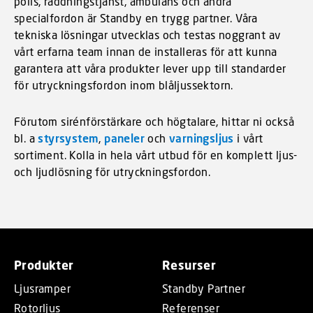
polis, räddningstjänst, ambulans och andra
specialfordon är Standby en trygg partner. Våra
tekniska lösningar utvecklas och testas noggrant av
vårt erfarna team innan de installeras för att kunna
garantera att våra produkter lever upp till standarder
för utryckningsfordon inom blåljussektorn.
Förutom sirénförstärkare och högtalare, hittar ni också
bl. a
styrsystem
,
paneler
och
varningsljus
i vårt
sortiment. Kolla in hela vårt utbud för en komplett ljus-
och ljudlösning för utryckningsfordon.
Produkter
Resurser
Ljusramper
Standby Partner
Rotorljus
Referenser