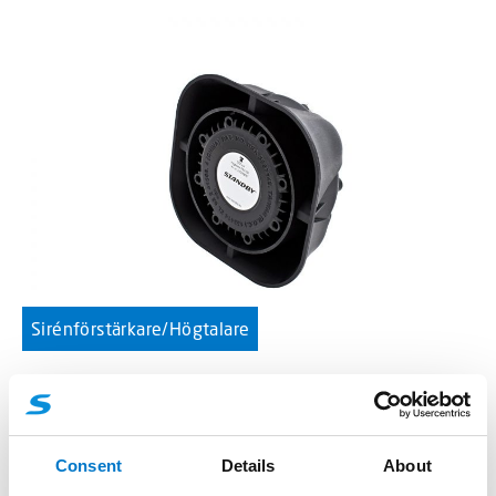
Sirénförstärkare/Högtalare
FSC100 Högtalare
Artikelnummer: 21001670
Consent
Details
About
Kompakt och kraftfull högtalare med djupare ton.