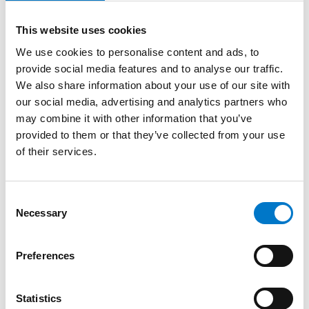
This website uses cookies
We use cookies to personalise content and ads, to
provide social media features and to analyse our traffic.
We also share information about your use of our site with
our social media, advertising and analytics partners who
may combine it with other information that you’ve
provided to them or that they’ve collected from your use
of their services.
C
Necessary
o
n
Sirénförstärkare/Högtalare
s
Preferences
e
Mikrofon
n
t
Statistics
Mikrofon med extra lång spiralkabel.