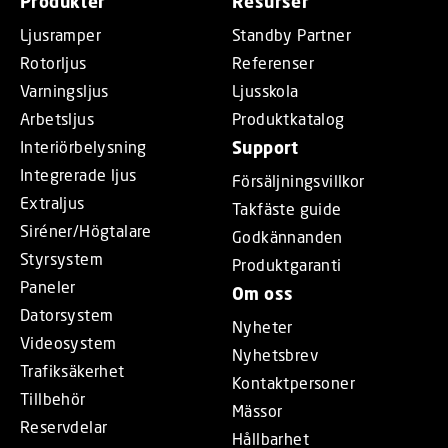
Produkter
Resurser
Ljusramper
Standby Partner
Rotorljus
Referenser
Varningsljus
Ljusskola
Arbetsljus
Produktkatalog
Interiörbelysning
Support
Integrerade ljus
Försäljningsvillkor
Extraljus
Takfäste guide
Siréner/Högtalare
Godkännanden
Styrsystem
Produktgaranti
Paneler
Om oss
Datorsystem
Nyheter
Videosystem
Nyhetsbrev
Trafiksäkerhet
Kontaktpersoner
Tillbehör
Mässor
Reservdelar
Hållbarhet