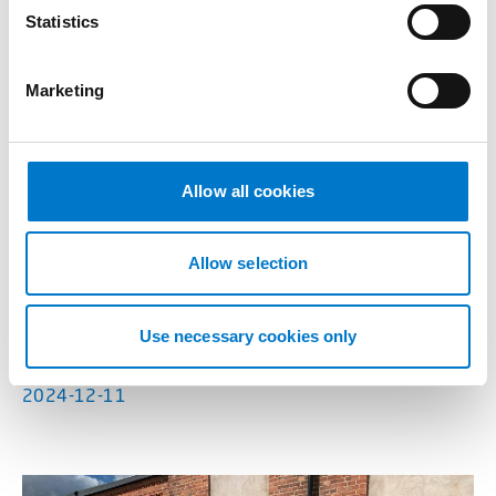
t
Statistics
S
e
Marketing
l
e
c
t
Allow all cookies
i
o
n
Allow selection
Referenser
Tankbil till Räddningstjänsten
Use necessary cookies only
Norrtälje
2024-12-11