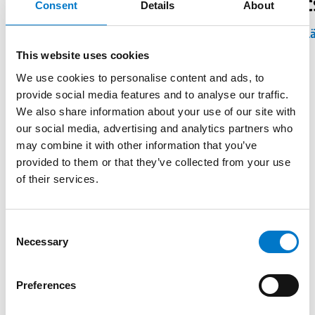
W3 Ljusramp
C
Consent
Details
About
Läs mer om W3
L
This website uses cookies
We use cookies to personalise content and ads, to
Se alla brandprodukter
provide social media features and to analyse our traffic.
We also share information about your use of our site with
our social media, advertising and analytics partners who
may combine it with other information that you’ve
Referenser
provided to them or that they’ve collected from your use
Referenser
of their services.
Insatsledarbil Räddningstjänsten
Jönköping
C
Necessary
2024-11-18
o
n
s
Preferences
e
n